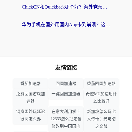
ChickCN和Quickback哪个好？海外党亲测回国加速器，轻松解锁国内资源（附避坑指南）
华为手机在国外用国内App卡到崩溃？这篇加速器指南帮你无缝刷剧打游戏
友情链接
番茄加速器
回国加速器
番茄回国加速器
免费回国游戏加
一键回国加速器
奇迹MU加速用什
速器
么比较好
钢岚国外玩延迟
在意大利用掌上
新加坡怎么玩七
很高怎么办
12333怎么把定位
人传奇：光与暗
修改到中国国内
之交战