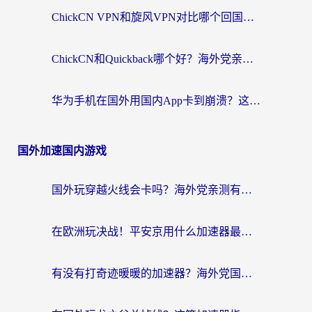
ChickCN VPN和旋风VPN对比哪个回国效果更好？海外党亲测实用指南
ChickCN和Quickback哪个好？海外党亲测回国加速器，轻松解锁国内资源（附避坑指南）
华为手机在国外用国内App卡到崩溃？这篇加速器指南帮你无缝刷剧打游戏
国外加速国内游戏
国外玩穿越火线会卡吗？海外党亲测有效的国服游戏加速指南
在欧洲玩决战！平安京用什么加速器最好用？2026实测有效的国服游戏加速指南
有没有打奇迹暖暖的加速器？海外党国服游戏畅玩不卡顿的秘密