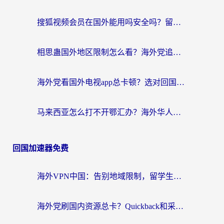
搜狐视频会员在国外能用吗安全吗？留学生亲测有效的回国观影解决方案
相思蛊国外地区限制怎么看？海外党追剧听歌的终极解决方案
海外党看国外电视app总卡顿？选对回国加速器，追剧购物两不误
马来西亚怎么打不开鄂汇办？海外华人必备的回国加速指南，解决追剧、办事、阅读难题
回国加速器免费
海外VPN中国：告别地域限制，留学生与华人如何轻松刷国内剧、玩国服？
海外党刷国内资源总卡？Quickback和采集蜂好用吗？这篇指南帮你避坑