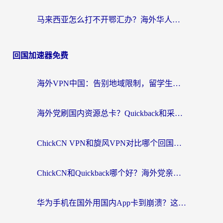
马来西亚怎么打不开鄂汇办？海外华人必备的回国加速指南，解决追剧、办事、阅读难题
回国加速器免费
海外VPN中国：告别地域限制，留学生与华人如何轻松刷国内剧、玩国服？
海外党刷国内资源总卡？Quickback和采集蜂好用吗？这篇指南帮你避坑
ChickCN VPN和旋风VPN对比哪个回国效果更好？海外党亲测实用指南
ChickCN和Quickback哪个好？海外党亲测回国加速器，轻松解锁国内资源（附避坑指南）
华为手机在国外用国内App卡到崩溃？这篇加速器指南帮你无缝刷剧打游戏