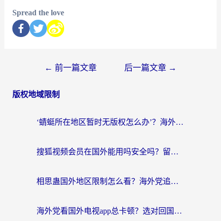
Spread the love
←
前一篇文章
后一篇文章
→
版权地域限制
‘蜻蜓所在地区暂时无版权怎么办’？海外党看国内内容、办国内事的实用指南
搜狐视频会员在国外能用吗安全吗？留学生亲测有效的回国观影解决方案
相思蛊国外地区限制怎么看？海外党追剧听歌的终极解决方案
海外党看国外电视app总卡顿？选对回国加速器，追剧购物两不误