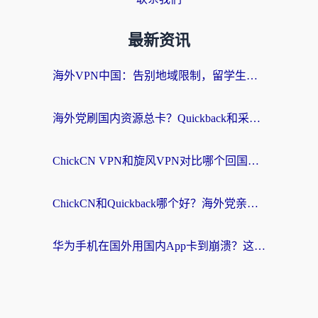
最新资讯
海外VPN中国：告别地域限制，留学生与华人如何轻松刷国内剧、玩国服？
海外党刷国内资源总卡？Quickback和采集蜂好用吗？这篇指南帮你避坑
ChickCN VPN和旋风VPN对比哪个回国效果更好？海外党亲测实用指南
ChickCN和Quickback哪个好？海外党亲测回国加速器，轻松解锁国内资源（附避坑指南）
华为手机在国外用国内App卡到崩溃？这篇加速器指南帮你无缝刷剧打游戏