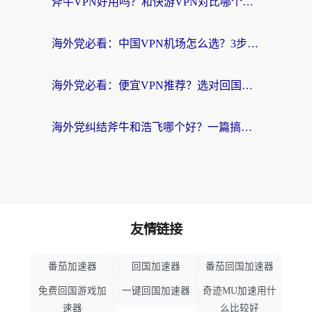
斧牛VPN好用吗？和快游VPN对比哪个回国效果更好？马来西亚留学生亲测分享
海外党必看：中国VPN机场怎么选？3步教你无缝访问国内资源（附避坑指南）
海外党必看：便宜VPN推荐？选对回国加速器才能无缝刷国内剧玩国服
海外党纠结斧牛和浩飞哪个好？一篇搞定回国加速器选择+无缝访问国内资源指南
友情链接
番茄加速器
回国加速器
番茄回国加速器
免费回国游戏加
一键回国加速器
奇迹MU加速用什
速器
么比较好