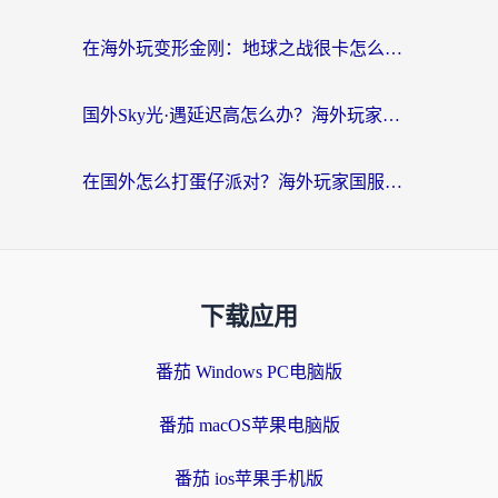
在海外玩变形金刚：地球之战很卡怎么办？老玩家亲测的加速器指南，解决卡顿烦恼
国外Sky光·遇延迟高怎么办？海外玩家国服游戏加速终极指南（附实测技巧）
在国外怎么打蛋仔派对？海外玩家国服游戏加速避坑指南（附实测推荐）
下载应用
番茄 Windows PC电脑版
番茄 macOS苹果电脑版
番茄 ios苹果手机版