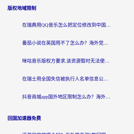
版权地域限制
在瑞典用QQ音乐怎么把定位修改到中国国内？留学生亲测有效的回国加速方案
番茄小说在英国用不了怎么办？海外党亲测有效的回国加速解决方案
咪咕音乐版权方要求,该资源暂时无法使用？海外党这样解决听歌听书+看剧炒股难题
在瑞士用全国失信被执行人名单信息公布与查询地区限制怎么办？还能看欧洲杯直播和咪咕视频吗？
抖音商城app国外地区限制怎么办？海外党解锁国内内容的实用指南
回国加速器免费