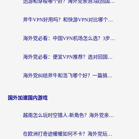
迅游和穿梭哪个好？海外党亲测3款回国加速器+手游加速对比，附避坑指南
斧牛VPN好用吗？和快游VPN对比哪个回国效果更好？马来西亚留学生亲测分享
海外党必看：中国VPN机场怎么选？3步教你无缝访问国内资源（附避坑指南）
海外党必看：便宜VPN推荐？选对回国加速器才能无缝刷国内剧玩国服
海外党纠结斧牛和浩飞哪个好？一篇搞定回国加速器选择+无缝访问国内资源指南
国外加速国内游戏
越南怎么玩时空猎人-新角色？海外党亲测有效的国服游戏加速指南
在欧洲打奇迹暖暖如何不卡？海外党玩国服游戏的终极加速攻略