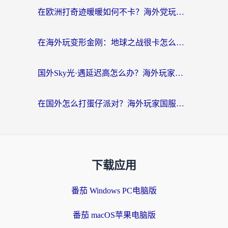
在欧洲打奇迹暖暖如何不卡？海外党玩国服游戏的终极加速攻略
在海外玩变形金刚：地球之战很卡怎么办？老玩家亲测的加速器指南，解决卡顿烦恼
国外Sky光·遇延迟高怎么办？海外玩家国服游戏加速终极指南（附实测技巧）
在国外怎么打蛋仔派对？海外玩家国服游戏加速避坑指南（附实测推荐）
下载应用
番茄 Windows PC电脑版
番茄 macOS苹果电脑版