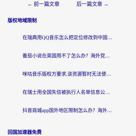
←
前一篇文章
后一篇文章
→
版权地域限制
在瑞典用QQ音乐怎么把定位修改到中国国内？留学生亲测有效的回国加速方案
番茄小说在英国用不了怎么办？海外党亲测有效的回国加速解决方案
咪咕音乐版权方要求,该资源暂时无法使用？海外党这样解决听歌听书+看剧炒股难题
在瑞士用全国失信被执行人名单信息公布与查询地区限制怎么办？还能看欧洲杯直播和咪咕视频吗？
抖音商城app国外地区限制怎么办？海外党解锁国内内容的实用指南
回国加速器免费