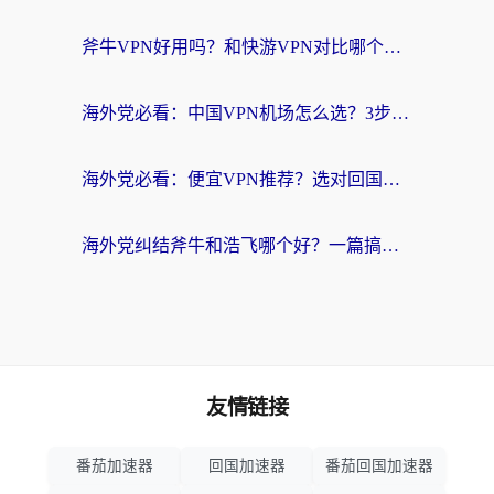
斧牛VPN好用吗？和快游VPN对比哪个回国效果更好？马来西亚留学生亲测分享
海外党必看：中国VPN机场怎么选？3步教你无缝访问国内资源（附避坑指南）
海外党必看：便宜VPN推荐？选对回国加速器才能无缝刷国内剧玩国服
海外党纠结斧牛和浩飞哪个好？一篇搞定回国加速器选择+无缝访问国内资源指南
友情链接
番茄加速器
回国加速器
番茄回国加速器