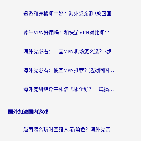
迅游和穿梭哪个好？海外党亲测3款回国加速器+手游加速对比，附避坑指南
斧牛VPN好用吗？和快游VPN对比哪个回国效果更好？马来西亚留学生亲测分享
海外党必看：中国VPN机场怎么选？3步教你无缝访问国内资源（附避坑指南）
海外党必看：便宜VPN推荐？选对回国加速器才能无缝刷国内剧玩国服
海外党纠结斧牛和浩飞哪个好？一篇搞定回国加速器选择+无缝访问国内资源指南
国外加速国内游戏
越南怎么玩时空猎人-新角色？海外党亲测有效的国服游戏加速指南