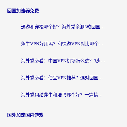
回国加速器免费
迅游和穿梭哪个好？海外党亲测3款回国加速器+手游加速对比，附避坑指南
斧牛VPN好用吗？和快游VPN对比哪个回国效果更好？马来西亚留学生亲测分享
海外党必看：中国VPN机场怎么选？3步教你无缝访问国内资源（附避坑指南）
海外党必看：便宜VPN推荐？选对回国加速器才能无缝刷国内剧玩国服
海外党纠结斧牛和浩飞哪个好？一篇搞定回国加速器选择+无缝访问国内资源指南
国外加速国内游戏