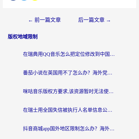
←
前一篇文章
后一篇文章
→
版权地域限制
在瑞典用QQ音乐怎么把定位修改到中国国内？留学生亲测有效的回国加速方案
番茄小说在英国用不了怎么办？海外党亲测有效的回国加速解决方案
咪咕音乐版权方要求,该资源暂时无法使用？海外党这样解决听歌听书+看剧炒股难题
在瑞士用全国失信被执行人名单信息公布与查询地区限制怎么办？还能看欧洲杯直播和咪咕视频吗？
抖音商城app国外地区限制怎么办？海外党解锁国内内容的实用指南