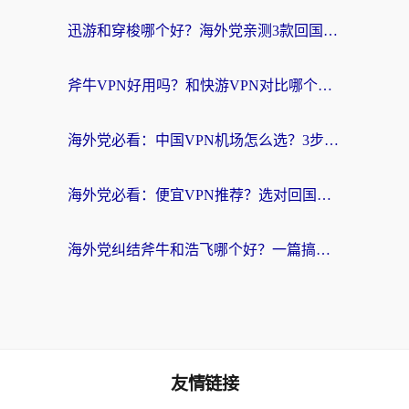
迅游和穿梭哪个好？海外党亲测3款回国加速器+手游加速对比，附避坑指南
斧牛VPN好用吗？和快游VPN对比哪个回国效果更好？马来西亚留学生亲测分享
海外党必看：中国VPN机场怎么选？3步教你无缝访问国内资源（附避坑指南）
海外党必看：便宜VPN推荐？选对回国加速器才能无缝刷国内剧玩国服
海外党纠结斧牛和浩飞哪个好？一篇搞定回国加速器选择+无缝访问国内资源指南
友情链接