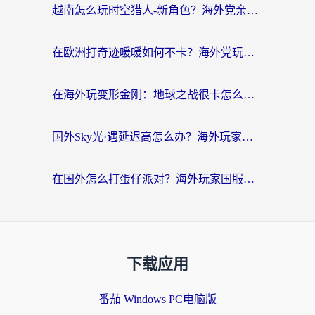
越南怎么玩时空猎人-新角色？海外党亲测有效的国服游戏加速指南
在欧洲打奇迹暖暖如何不卡？海外党玩国服游戏的终极加速攻略
在海外玩变形金刚：地球之战很卡怎么办？老玩家亲测的加速器指南，解决卡顿烦恼
国外Sky光·遇延迟高怎么办？海外玩家国服游戏加速终极指南（附实测技巧）
在国外怎么打蛋仔派对？海外玩家国服游戏加速避坑指南（附实测推荐）
下载应用
番茄 Windows PC电脑版