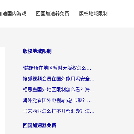
加速国内游戏
回国加速器免费
版权地域限制
版权地域限制
‘蜻蜓所在地区暂时无版权怎么办’？海外党看国内内容、办国内事的实用指南
搜狐视频会员在国外能用吗安全吗？留学生亲测有效的回国观影解决方案
相思蛊国外地区限制怎么看？海外党追剧听歌的终极解决方案
海外党看国外电视app总卡顿？选对回国加速器，追剧购物两不误
马来西亚怎么打不开鄂汇办？海外华人必备的回国加速指南，解决追剧、办事、阅读难题
回国加速器免费