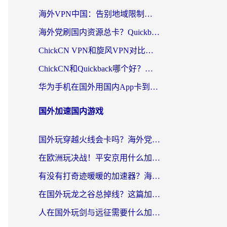
海外VPN中国：告别地域限制，留学生与华人如何轻松刷国内剧、玩国服？
海外党刷国内资源总卡？Quickback和采集蜂好用吗？这篇指南帮你避坑
ChickCN VPN和旋风VPN对比哪个回国效果更好？海外党亲测实用指南
ChickCN和Quickback哪个好？海外党亲测回国加速器，轻松解锁国内资源（附避坑指南）
华为手机在国外用国内App卡到崩溃？这篇加速器指南帮你无缝刷剧打游戏
国外加速国内游戏
国外玩穿越火线会卡吗？海外党亲测有效的国服游戏加速指南
在欧洲玩决战！平安京用什么加速器最好用？2026实测有效的国服游戏加速指南
有没有打奇迹暖暖的加速器？海外党国服游戏畅玩不卡顿的秘密
在国外玩龙之谷总掉线？这篇加速器指南帮你告别延迟卡顿！
人在国外玩剑与远征需要什么加速器？老玩家亲测的避坑指南来了