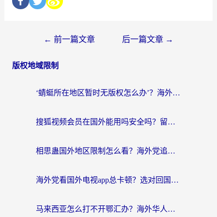
←
前一篇文章
后一篇文章
→
版权地域限制
‘蜻蜓所在地区暂时无版权怎么办’？海外党看国内内容、办国内事的实用指南
搜狐视频会员在国外能用吗安全吗？留学生亲测有效的回国观影解决方案
相思蛊国外地区限制怎么看？海外党追剧听歌的终极解决方案
海外党看国外电视app总卡顿？选对回国加速器，追剧购物两不误
马来西亚怎么打不开鄂汇办？海外华人必备的回国加速指南，解决追剧、办事、阅读难题