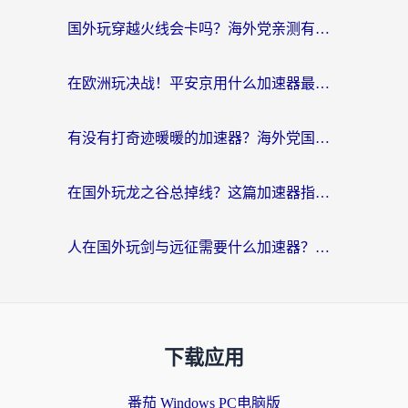
国外玩穿越火线会卡吗？海外党亲测有效的国服游戏加速指南
在欧洲玩决战！平安京用什么加速器最好用？2026实测有效的国服游戏加速指南
有没有打奇迹暖暖的加速器？海外党国服游戏畅玩不卡顿的秘密
在国外玩龙之谷总掉线？这篇加速器指南帮你告别延迟卡顿！
人在国外玩剑与远征需要什么加速器？老玩家亲测的避坑指南来了
下载应用
番茄 Windows PC电脑版