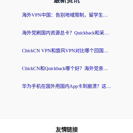
最新资讯
海外VPN中国：告别地域限制，留学生与华人如何轻松刷国内剧、玩国服？
海外党刷国内资源总卡？Quickback和采集蜂好用吗？这篇指南帮你避坑
ChickCN VPN和旋风VPN对比哪个回国效果更好？海外党亲测实用指南
ChickCN和Quickback哪个好？海外党亲测回国加速器，轻松解锁国内资源（附避坑指南）
华为手机在国外用国内App卡到崩溃？这篇加速器指南帮你无缝刷剧打游戏
友情链接