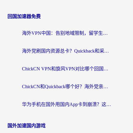
回国加速器免费
海外VPN中国：告别地域限制，留学生与华人如何轻松刷国内剧、玩国服？
海外党刷国内资源总卡？Quickback和采集蜂好用吗？这篇指南帮你避坑
ChickCN VPN和旋风VPN对比哪个回国效果更好？海外党亲测实用指南
ChickCN和Quickback哪个好？海外党亲测回国加速器，轻松解锁国内资源（附避坑指南）
华为手机在国外用国内App卡到崩溃？这篇加速器指南帮你无缝刷剧打游戏
国外加速国内游戏