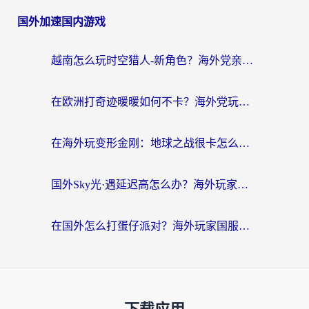
国外加速国内游戏
越南怎么玩时空猎人-新角色？海外党亲测有效的国服游戏加速指南
在欧洲打奇迹暖暖如何不卡？海外党玩国服游戏的终极加速攻略
在海外玩变形金刚：地球之战很卡怎么办？老玩家亲测的加速器指南，解决卡顿烦恼
国外Sky光·遇延迟高怎么办？海外玩家国服游戏加速终极指南（附实测技巧）
在国外怎么打蛋仔派对？海外玩家国服游戏加速避坑指南（附实测推荐）