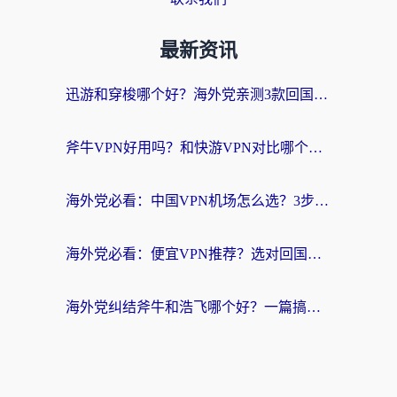
最新资讯
迅游和穿梭哪个好？海外党亲测3款回国加速器+手游加速对比，附避坑指南
斧牛VPN好用吗？和快游VPN对比哪个回国效果更好？马来西亚留学生亲测分享
海外党必看：中国VPN机场怎么选？3步教你无缝访问国内资源（附避坑指南）
海外党必看：便宜VPN推荐？选对回国加速器才能无缝刷国内剧玩国服
海外党纠结斧牛和浩飞哪个好？一篇搞定回国加速器选择+无缝访问国内资源指南