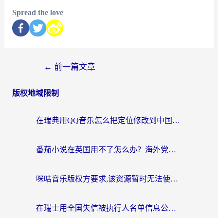
Spread the love
←
前一篇文章
版权地域限制
在瑞典用QQ音乐怎么把定位修改到中国国内？留学生亲测有效的回国加速方案
番茄小说在英国用不了怎么办？海外党亲测有效的回国加速解决方案
咪咕音乐版权方要求,该资源暂时无法使用？海外党这样解决听歌听书+看剧炒股难题
在瑞士用全国失信被执行人名单信息公布与查询地区限制怎么办？还能看欧洲杯直播和咪咕视频吗？