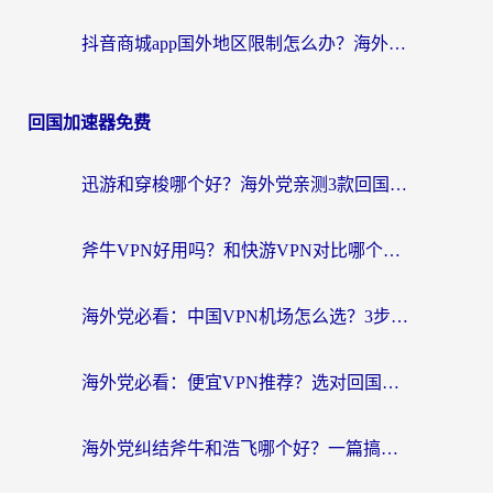
抖音商城app国外地区限制怎么办？海外党解锁国内内容的实用指南
回国加速器免费
迅游和穿梭哪个好？海外党亲测3款回国加速器+手游加速对比，附避坑指南
斧牛VPN好用吗？和快游VPN对比哪个回国效果更好？马来西亚留学生亲测分享
海外党必看：中国VPN机场怎么选？3步教你无缝访问国内资源（附避坑指南）
海外党必看：便宜VPN推荐？选对回国加速器才能无缝刷国内剧玩国服
海外党纠结斧牛和浩飞哪个好？一篇搞定回国加速器选择+无缝访问国内资源指南