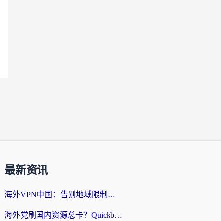
最新资讯
海外VPN中国：告别地域限制，留学生与华人如何轻松刷国内剧、玩国服？
海外党刷国内资源总卡？Quickback和采集蜂好用吗？这篇指南帮你避坑