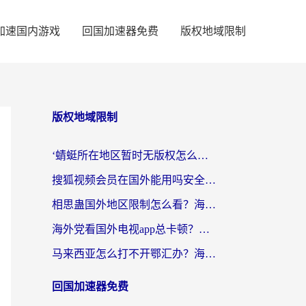
加速国内游戏
回国加速器免费
版权地域限制
版权地域限制
‘蜻蜓所在地区暂时无版权怎么办’？海外党看国内内容、办国内事的实用指南
搜狐视频会员在国外能用吗安全吗？留学生亲测有效的回国观影解决方案
相思蛊国外地区限制怎么看？海外党追剧听歌的终极解决方案
海外党看国外电视app总卡顿？选对回国加速器，追剧购物两不误
马来西亚怎么打不开鄂汇办？海外华人必备的回国加速指南，解决追剧、办事、阅读难题
回国加速器免费