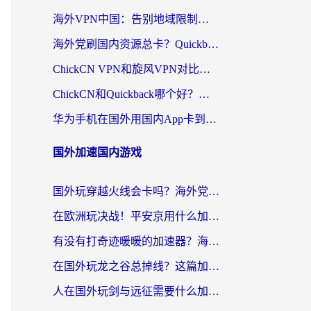
海外VPN中国：告别地域限制，留学生与华人如何轻松刷国内剧、玩国服？
海外党刷国内资源总卡？Quickback和采集蜂好用吗？这篇指南帮你避坑
ChickCN VPN和旋风VPN对比哪个回国效果更好？海外党亲测实用指南
ChickCN和Quickback哪个好？海外党亲测回国加速器，轻松解锁国内资源（附避坑指南）
华为手机在国外用国内App卡到崩溃？这篇加速器指南帮你无缝刷剧打游戏
国外加速国内游戏
国外玩穿越火线会卡吗？海外党亲测有效的国服游戏加速指南
在欧洲玩决战！平安京用什么加速器最好用？2026实测有效的国服游戏加速指南
有没有打奇迹暖暖的加速器？海外党国服游戏畅玩不卡顿的秘密
在国外玩龙之谷总掉线？这篇加速器指南帮你告别延迟卡顿！
人在国外玩剑与远征需要什么加速器？老玩家亲测的避坑指南来了