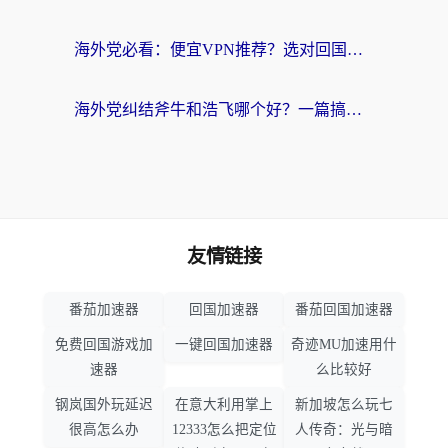
海外党必看：便宜VPN推荐？选对回国加速器才能无缝刷国内剧玩国服
海外党纠结斧牛和浩飞哪个好？一篇搞定回国加速器选择+无缝访问国内资源指南
友情链接
番茄加速器
回国加速器
番茄回国加速器
免费回国游戏加
一键回国加速器
奇迹MU加速用什
速器
么比较好
钢岚国外玩延迟
在意大利用掌上
新加坡怎么玩七
很高怎么办
12333怎么把定位
人传奇：光与暗