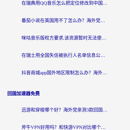
在瑞典用QQ音乐怎么把定位修改到中国国内？留学生亲测有效的回国加速方案
番茄小说在英国用不了怎么办？海外党亲测有效的回国加速解决方案
咪咕音乐版权方要求,该资源暂时无法使用？海外党这样解决听歌听书+看剧炒股难题
在瑞士用全国失信被执行人名单信息公布与查询地区限制怎么办？还能看欧洲杯直播和咪咕视频吗？
抖音商城app国外地区限制怎么办？海外党解锁国内内容的实用指南
回国加速器免费
迅游和穿梭哪个好？海外党亲测3款回国加速器+手游加速对比，附避坑指南
斧牛VPN好用吗？和快游VPN对比哪个回国效果更好？马来西亚留学生亲测分享