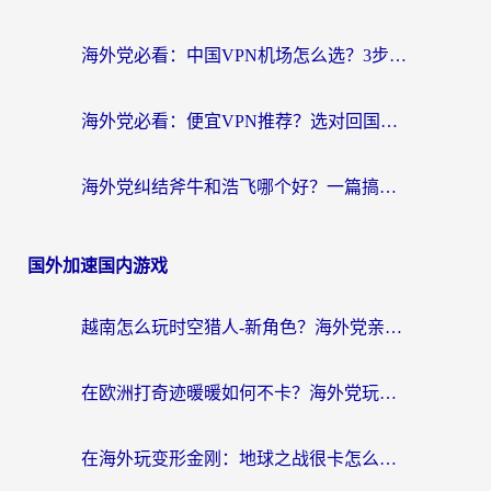
海外党必看：中国VPN机场怎么选？3步教你无缝访问国内资源（附避坑指南）
海外党必看：便宜VPN推荐？选对回国加速器才能无缝刷国内剧玩国服
海外党纠结斧牛和浩飞哪个好？一篇搞定回国加速器选择+无缝访问国内资源指南
国外加速国内游戏
越南怎么玩时空猎人-新角色？海外党亲测有效的国服游戏加速指南
在欧洲打奇迹暖暖如何不卡？海外党玩国服游戏的终极加速攻略
在海外玩变形金刚：地球之战很卡怎么办？老玩家亲测的加速器指南，解决卡顿烦恼