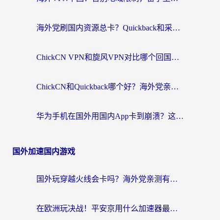
海外党刷国内资源总卡？Quickback和采集蜂好用吗？这篇指南帮你避坑
ChickCN VPN和旋风VPN对比哪个回国效果更好？海外党亲测实用指南
ChickCN和Quickback哪个好？海外党亲测回国加速器，轻松解锁国内资源（附避坑指南）
华为手机在国外用国内App卡到崩溃？这篇加速器指南帮你无缝刷剧打游戏
国外加速国内游戏
国外玩穿越火线会卡吗？海外党亲测有效的国服游戏加速指南
在欧洲玩决战！平安京用什么加速器最好用？2026实测有效的国服游戏加速指南