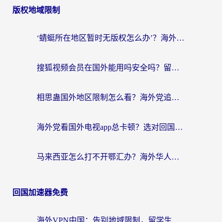
版权地域限制
‘蜻蜓所在地区暂时无版权怎么办’？海外党看国内内容、办国内事的实用指南
搜狐视频会员在国外能用吗安全吗？留学生亲测有效的回国观影解决方案
相思蛊国外地区限制怎么看？海外党追剧听歌的终极解决方案
海外党看国外电视app总卡顿？选对回国加速器，追剧购物两不误
马来西亚怎么打不开鄂汇办？海外华人必备的回国加速指南，解决追剧、办事、阅读难题
回国加速器免费
海外VPN中国：告别地域限制，留学生与华人如何轻松刷国内剧、玩国服？