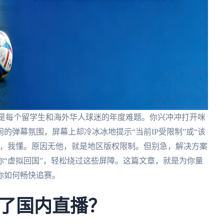
乎是每个留学生和海外华人球迷的年度难题。你兴冲冲打开咪
的弹幕氛围，屏幕上却冷冰冰地提示“当前IP受限制”或“该
落，我懂。原因无他，就是地区版权限制。但别急，解决方案
“虚拟回国”，轻松绕过这些屏障。这篇文章，就是为你量
你如何畅快追赛。
了国内直播？