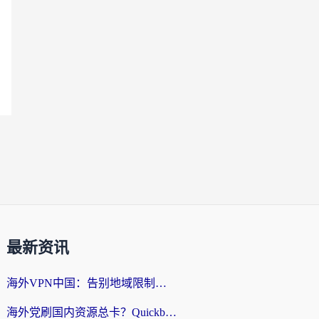
最新资讯
海外VPN中国：告别地域限制，留学生与华人如何轻松刷国内剧、玩国服？
海外党刷国内资源总卡？Quickback和采集蜂好用吗？这篇指南帮你避坑