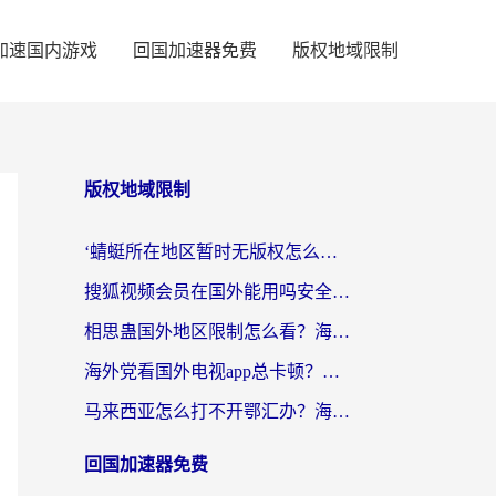
加速国内游戏
回国加速器免费
版权地域限制
版权地域限制
‘蜻蜓所在地区暂时无版权怎么办’？海外党看国内内容、办国内事的实用指南
搜狐视频会员在国外能用吗安全吗？留学生亲测有效的回国观影解决方案
相思蛊国外地区限制怎么看？海外党追剧听歌的终极解决方案
海外党看国外电视app总卡顿？选对回国加速器，追剧购物两不误
马来西亚怎么打不开鄂汇办？海外华人必备的回国加速指南，解决追剧、办事、阅读难题
回国加速器免费