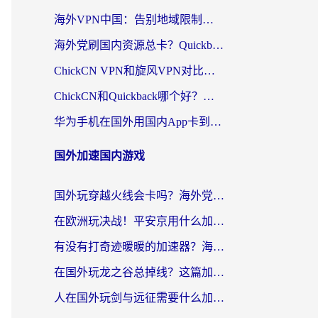
海外VPN中国：告别地域限制，留学生与华人如何轻松刷国内剧、玩国服？
海外党刷国内资源总卡？Quickback和采集蜂好用吗？这篇指南帮你避坑
ChickCN VPN和旋风VPN对比哪个回国效果更好？海外党亲测实用指南
ChickCN和Quickback哪个好？海外党亲测回国加速器，轻松解锁国内资源（附避坑指南）
华为手机在国外用国内App卡到崩溃？这篇加速器指南帮你无缝刷剧打游戏
国外加速国内游戏
国外玩穿越火线会卡吗？海外党亲测有效的国服游戏加速指南
在欧洲玩决战！平安京用什么加速器最好用？2026实测有效的国服游戏加速指南
有没有打奇迹暖暖的加速器？海外党国服游戏畅玩不卡顿的秘密
在国外玩龙之谷总掉线？这篇加速器指南帮你告别延迟卡顿！
人在国外玩剑与远征需要什么加速器？老玩家亲测的避坑指南来了