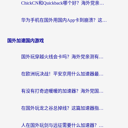
ChickCN和Quickback哪个好？海外党亲测回国加速器，轻松解锁国内资源（附避坑指南）
华为手机在国外用国内App卡到崩溃？这篇加速器指南帮你无缝刷剧打游戏
国外加速国内游戏
国外玩穿越火线会卡吗？海外党亲测有效的国服游戏加速指南
在欧洲玩决战！平安京用什么加速器最好用？2026实测有效的国服游戏加速指南
有没有打奇迹暖暖的加速器？海外党国服游戏畅玩不卡顿的秘密
在国外玩龙之谷总掉线？这篇加速器指南帮你告别延迟卡顿！
人在国外玩剑与远征需要什么加速器？老玩家亲测的避坑指南来了