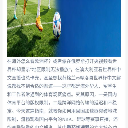
在海外怎么看欧洲杯？或者像在俄罗斯打开央视频看世
界杯却显示“地区限制无法播放”，在澳大利亚看世界杯中
文直播也总卡壳，甚至想找苏格兰vs摩洛哥世界杯中文解
说都找不到合适的渠道——这些都是海外华人、留学生
和工作者常遇到的体育观赛痛点。究其原因，一是国内
体育平台的版权限制，二是跨洋网络传输的延迟和不稳
定。今天这篇指南，就教你如何用回国加速器突破地域
限制，流畅观看国内平台的NBA、足球等赛事直播，还
能享受熟悉的中文解说，其中
番茄加速器
的六大核心功