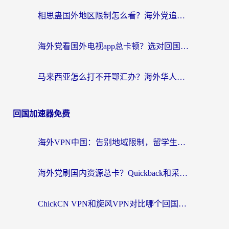
相思蛊国外地区限制怎么看？海外党追剧听歌的终极解决方案
海外党看国外电视app总卡顿？选对回国加速器，追剧购物两不误
马来西亚怎么打不开鄂汇办？海外华人必备的回国加速指南，解决追剧、办事、阅读难题
回国加速器免费
海外VPN中国：告别地域限制，留学生与华人如何轻松刷国内剧、玩国服？
海外党刷国内资源总卡？Quickback和采集蜂好用吗？这篇指南帮你避坑
ChickCN VPN和旋风VPN对比哪个回国效果更好？海外党亲测实用指南