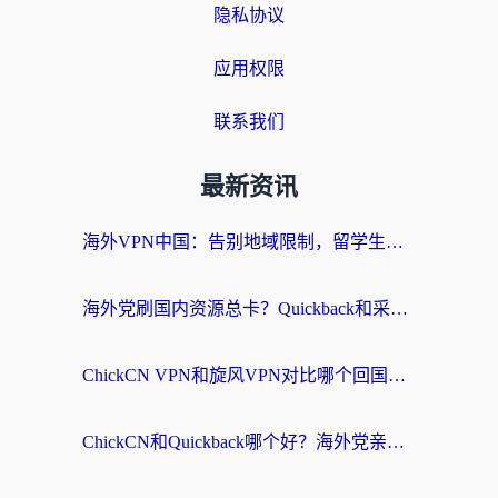
隐私协议
应用权限
联系我们
最新资讯
海外VPN中国：告别地域限制，留学生与华人如何轻松刷国内剧、玩国服？
海外党刷国内资源总卡？Quickback和采集蜂好用吗？这篇指南帮你避坑
ChickCN VPN和旋风VPN对比哪个回国效果更好？海外党亲测实用指南
ChickCN和Quickback哪个好？海外党亲测回国加速器，轻松解锁国内资源（附避坑指南）