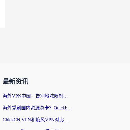
最新资讯
海外VPN中国：告别地域限制，留学生与华人如何轻松刷国内剧、玩国服？
海外党刷国内资源总卡？Quickback和采集蜂好用吗？这篇指南帮你避坑
ChickCN VPN和旋风VPN对比哪个回国效果更好？海外党亲测实用指南