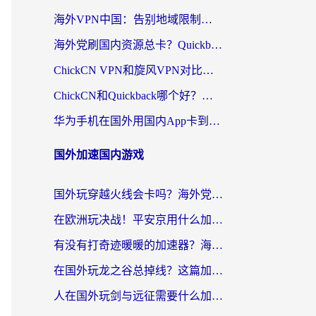
海外VPN中国：告别地域限制，留学生与华人如何轻松刷国内剧、玩国服？
海外党刷国内资源总卡？Quickback和采集蜂好用吗？这篇指南帮你避坑
ChickCN VPN和旋风VPN对比哪个回国效果更好？海外党亲测实用指南
ChickCN和Quickback哪个好？海外党亲测回国加速器，轻松解锁国内资源（附避坑指南）
华为手机在国外用国内App卡到崩溃？这篇加速器指南帮你无缝刷剧打游戏
国外加速国内游戏
国外玩穿越火线会卡吗？海外党亲测有效的国服游戏加速指南
在欧洲玩决战！平安京用什么加速器最好用？2026实测有效的国服游戏加速指南
有没有打奇迹暖暖的加速器？海外党国服游戏畅玩不卡顿的秘密
在国外玩龙之谷总掉线？这篇加速器指南帮你告别延迟卡顿！
人在国外玩剑与远征需要什么加速器？老玩家亲测的避坑指南来了