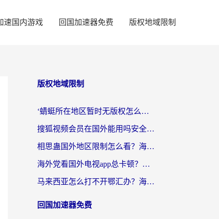
加速国内游戏
回国加速器免费
版权地域限制
版权地域限制
‘蜻蜓所在地区暂时无版权怎么办’？海外党看国内内容、办国内事的实用指南
搜狐视频会员在国外能用吗安全吗？留学生亲测有效的回国观影解决方案
相思蛊国外地区限制怎么看？海外党追剧听歌的终极解决方案
海外党看国外电视app总卡顿？选对回国加速器，追剧购物两不误
马来西亚怎么打不开鄂汇办？海外华人必备的回国加速指南，解决追剧、办事、阅读难题
回国加速器免费