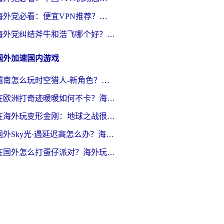
海外党必看：便宜VPN推荐？选对回国加速器才能无缝刷国内剧玩国服
海外党纠结斧牛和浩飞哪个好？一篇搞定回国加速器选择+无缝访问国内资源指南
国外加速国内游戏
越南怎么玩时空猎人-新角色？海外党亲测有效的国服游戏加速指南
在欧洲打奇迹暖暖如何不卡？海外党玩国服游戏的终极加速攻略
在海外玩变形金刚：地球之战很卡怎么办？老玩家亲测的加速器指南，解决卡顿烦恼
国外Sky光·遇延迟高怎么办？海外玩家国服游戏加速终极指南（附实测技巧）
在国外怎么打蛋仔派对？海外玩家国服游戏加速避坑指南（附实测推荐）