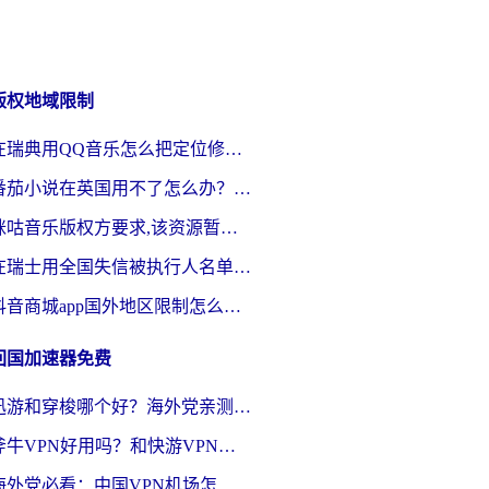
版权地域限制
在瑞典用QQ音乐怎么把定位修改到中国国内？留学生亲测有效的回国加速方案
番茄小说在英国用不了怎么办？海外党亲测有效的回国加速解决方案
咪咕音乐版权方要求,该资源暂时无法使用？海外党这样解决听歌听书+看剧炒股难题
在瑞士用全国失信被执行人名单信息公布与查询地区限制怎么办？还能看欧洲杯直播和咪咕视频吗？
抖音商城app国外地区限制怎么办？海外党解锁国内内容的实用指南
回国加速器免费
迅游和穿梭哪个好？海外党亲测3款回国加速器+手游加速对比，附避坑指南
斧牛VPN好用吗？和快游VPN对比哪个回国效果更好？马来西亚留学生亲测分享
海外党必看：中国VPN机场怎么选？3步教你无缝访问国内资源（附避坑指南）