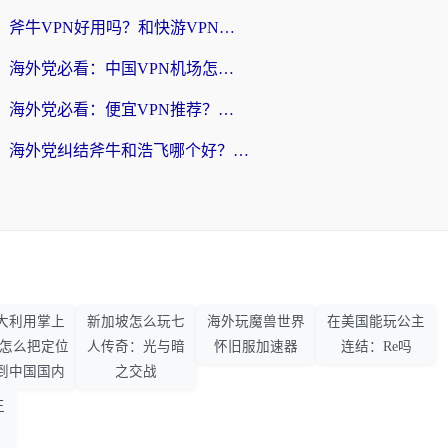
斧牛VPN好用吗？和快游VPN对比哪个回国效果更好？马来西亚留学生亲测分享
海外党必看：中国VPN机场怎么选？3步教你无缝访问国内资源（附避坑指南）
海外党必看：便宜VPN推荐？选对回国加速器才能无缝刷国内剧玩国服
海外党纠结斧牛和浩飞哪个好？一篇搞定回国加速器选择+无缝访问国内资源指南
大利用掌上
新加坡怎么玩七
海外玩魔兽世界
在美国能玩公主
33怎么把定位
人传奇：光与暗
怀旧服加速器
连结：Re吗
到中国国内
之交战
王