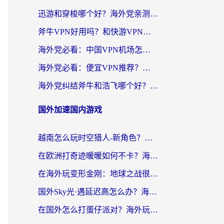
迅游和穿梭哪个好？海外党亲测3款回国加速器+手游加速对比，附避坑指南
斧牛VPN好用吗？和快游VPN对比哪个回国效果更好？马来西亚留学生亲测分享
海外党必看：中国VPN机场怎么选？3步教你无缝访问国内资源（附避坑指南）
海外党必看：便宜VPN推荐？选对回国加速器才能无缝刷国内剧玩国服
海外党纠结斧牛和浩飞哪个好？一篇搞定回国加速器选择+无缝访问国内资源指南
国外加速国内游戏
越南怎么玩时空猎人-新角色？海外党亲测有效的国服游戏加速指南
在欧洲打奇迹暖暖如何不卡？海外党玩国服游戏的终极加速攻略
在海外玩变形金刚：地球之战很卡怎么办？老玩家亲测的加速器指南，解决卡顿烦恼
国外Sky光·遇延迟高怎么办？海外玩家国服游戏加速终极指南（附实测技巧）
在国外怎么打蛋仔派对？海外玩家国服游戏加速避坑指南（附实测推荐）