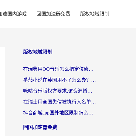
加速国内游戏
回国加速器免费
版权地域限制
版权地域限制
在瑞典用QQ音乐怎么把定位修改到中国国内？留学生亲测有效的回国加速方案
番茄小说在英国用不了怎么办？海外党亲测有效的回国加速解决方案
咪咕音乐版权方要求,该资源暂时无法使用？海外党这样解决听歌听书+看剧炒股难题
在瑞士用全国失信被执行人名单信息公布与查询地区限制怎么办？还能看欧洲杯直播和咪咕视频吗？
抖音商城app国外地区限制怎么办？海外党解锁国内内容的实用指南
回国加速器免费