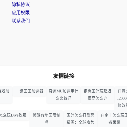
隐私协议
应用权限
联系我们
友情链接
游戏加
一键回国加速器
奇迹MU加速用什
钢岚国外玩延迟
在意
么比较好
很高怎么办
123
修改
怎么玩Dive欧服
优酷有地区限制
国外怎么打反恐
在南非怎么玩
吗
精英：全球攻势
者荣耀