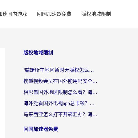
加速国内游戏
回国加速器免费
版权地域限制
版权地域限制
‘蜻蜓所在地区暂时无版权怎么办’？海外党看国内内容、办国内事的实用指南
搜狐视频会员在国外能用吗安全吗？留学生亲测有效的回国观影解决方案
相思蛊国外地区限制怎么看？海外党追剧听歌的终极解决方案
海外党看国外电视app总卡顿？选对回国加速器，追剧购物两不误
马来西亚怎么打不开鄂汇办？海外华人必备的回国加速指南，解决追剧、办事、阅读难题
回国加速器免费