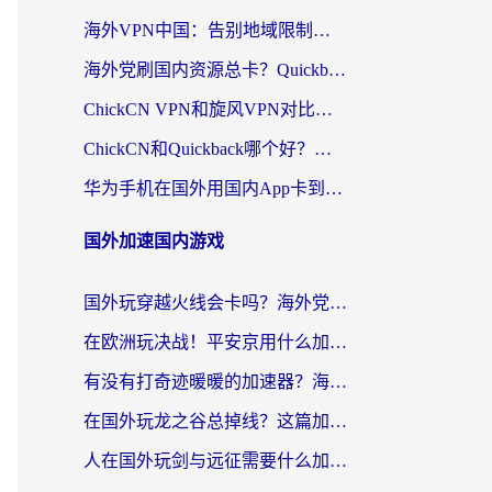
海外VPN中国：告别地域限制，留学生与华人如何轻松刷国内剧、玩国服？
海外党刷国内资源总卡？Quickback和采集蜂好用吗？这篇指南帮你避坑
ChickCN VPN和旋风VPN对比哪个回国效果更好？海外党亲测实用指南
ChickCN和Quickback哪个好？海外党亲测回国加速器，轻松解锁国内资源（附避坑指南）
华为手机在国外用国内App卡到崩溃？这篇加速器指南帮你无缝刷剧打游戏
国外加速国内游戏
国外玩穿越火线会卡吗？海外党亲测有效的国服游戏加速指南
在欧洲玩决战！平安京用什么加速器最好用？2026实测有效的国服游戏加速指南
有没有打奇迹暖暖的加速器？海外党国服游戏畅玩不卡顿的秘密
在国外玩龙之谷总掉线？这篇加速器指南帮你告别延迟卡顿！
人在国外玩剑与远征需要什么加速器？老玩家亲测的避坑指南来了