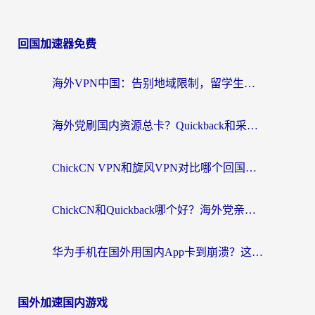
回国加速器免费
海外VPN中国：告别地域限制，留学生与华人如何轻松刷国内剧、玩国服？
海外党刷国内资源总卡？Quickback和采集蜂好用吗？这篇指南帮你避坑
ChickCN VPN和旋风VPN对比哪个回国效果更好？海外党亲测实用指南
ChickCN和Quickback哪个好？海外党亲测回国加速器，轻松解锁国内资源（附避坑指南）
华为手机在国外用国内App卡到崩溃？这篇加速器指南帮你无缝刷剧打游戏
国外加速国内游戏