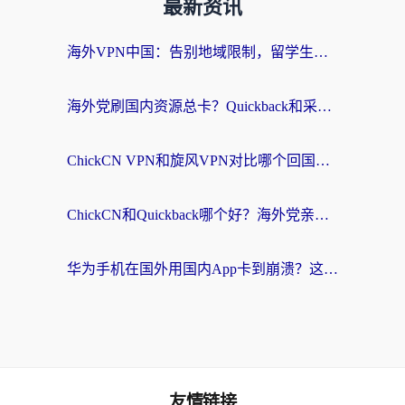
最新资讯
海外VPN中国：告别地域限制，留学生与华人如何轻松刷国内剧、玩国服？
海外党刷国内资源总卡？Quickback和采集蜂好用吗？这篇指南帮你避坑
ChickCN VPN和旋风VPN对比哪个回国效果更好？海外党亲测实用指南
ChickCN和Quickback哪个好？海外党亲测回国加速器，轻松解锁国内资源（附避坑指南）
华为手机在国外用国内App卡到崩溃？这篇加速器指南帮你无缝刷剧打游戏
友情链接