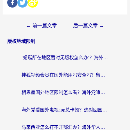
←
前一篇文章
后一篇文章
→
版权地域限制
‘蜻蜓所在地区暂时无版权怎么办’？海外党看国内内容、办国内事的实用指南
搜狐视频会员在国外能用吗安全吗？留学生亲测有效的回国观影解决方案
相思蛊国外地区限制怎么看？海外党追剧听歌的终极解决方案
海外党看国外电视app总卡顿？选对回国加速器，追剧购物两不误
马来西亚怎么打不开鄂汇办？海外华人必备的回国加速指南，解决追剧、办事、阅读难题