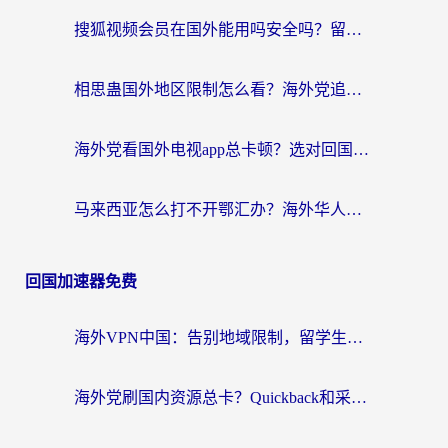
搜狐视频会员在国外能用吗安全吗？留学生亲测有效的回国观影解决方案
相思蛊国外地区限制怎么看？海外党追剧听歌的终极解决方案
海外党看国外电视app总卡顿？选对回国加速器，追剧购物两不误
马来西亚怎么打不开鄂汇办？海外华人必备的回国加速指南，解决追剧、办事、阅读难题
回国加速器免费
海外VPN中国：告别地域限制，留学生与华人如何轻松刷国内剧、玩国服？
海外党刷国内资源总卡？Quickback和采集蜂好用吗？这篇指南帮你避坑