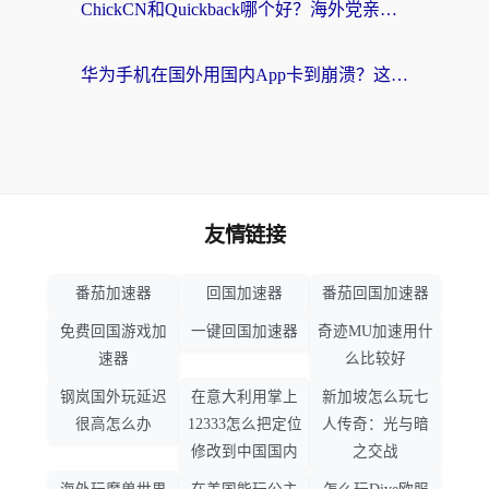
ChickCN和Quickback哪个好？海外党亲测回国加速器，轻松解锁国内资源（附避坑指南）
华为手机在国外用国内App卡到崩溃？这篇加速器指南帮你无缝刷剧打游戏
友情链接
番茄加速器
回国加速器
番茄回国加速器
免费回国游戏加
一键回国加速器
奇迹MU加速用什
速器
么比较好
钢岚国外玩延迟
在意大利用掌上
新加坡怎么玩七
很高怎么办
12333怎么把定位
人传奇：光与暗
修改到中国国内
之交战