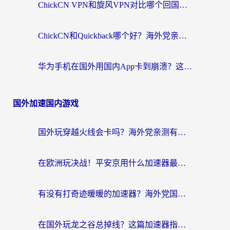
ChickCN VPN和旋风VPN对比哪个回国效果更好？海外党亲测实用指南
ChickCN和Quickback哪个好？海外党亲测回国加速器，轻松解锁国内资源（附避坑指南）
华为手机在国外用国内App卡到崩溃？这篇加速器指南帮你无缝刷剧打游戏
国外加速国内游戏
国外玩穿越火线会卡吗？海外党亲测有效的国服游戏加速指南
在欧洲玩决战！平安京用什么加速器最好用？2026实测有效的国服游戏加速指南
有没有打奇迹暖暖的加速器？海外党国服游戏畅玩不卡顿的秘密
在国外玩龙之谷总掉线？这篇加速器指南帮你告别延迟卡顿！