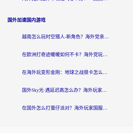
国外加速国内游戏
越南怎么玩时空猎人-新角色？海外党亲测有效的国服游戏加速指南
在欧洲打奇迹暖暖如何不卡？海外党玩国服游戏的终极加速攻略
在海外玩变形金刚：地球之战很卡怎么办？老玩家亲测的加速器指南，解决卡顿烦恼
国外Sky光·遇延迟高怎么办？海外玩家国服游戏加速终极指南（附实测技巧）
在国外怎么打蛋仔派对？海外玩家国服游戏加速避坑指南（附实测推荐）