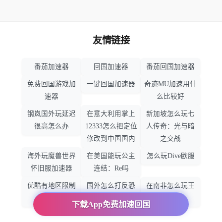
友情链接
番茄加速器
回国加速器
番茄回国加速器
免费回国游戏加
一键回国加速器
奇迹MU加速用什
速器
么比较好
钢岚国外玩延迟
在意大利用掌上
新加坡怎么玩七
很高怎么办
12333怎么把定位
人传奇：光与暗
修改到中国国内
之交战
海外玩魔兽世界
在美国能玩公主
怎么玩Dive欧服
怀旧服加速器
连结：Re吗
优酷有地区限制
国外怎么打反恐
在南非怎么玩王
吗
精英：全球攻势
者荣耀
下载App免费加速回国