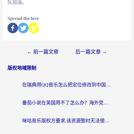
队加油。
Spread the love
←
前一篇文章
后一篇文章
→
版权地域限制
在瑞典用QQ音乐怎么把定位修改到中国国内？留学生亲测有效的回国加速方案
番茄小说在英国用不了怎么办？海外党亲测有效的回国加速解决方案
咪咕音乐版权方要求,该资源暂时无法使用？海外党这样解决听歌听书+看剧炒股难题