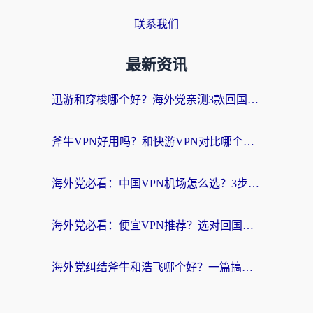
联系我们
最新资讯
迅游和穿梭哪个好？海外党亲测3款回国加速器+手游加速对比，附避坑指南
斧牛VPN好用吗？和快游VPN对比哪个回国效果更好？马来西亚留学生亲测分享
海外党必看：中国VPN机场怎么选？3步教你无缝访问国内资源（附避坑指南）
海外党必看：便宜VPN推荐？选对回国加速器才能无缝刷国内剧玩国服
海外党纠结斧牛和浩飞哪个好？一篇搞定回国加速器选择+无缝访问国内资源指南