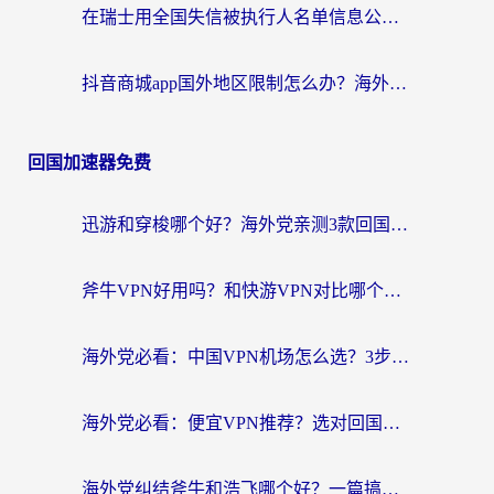
在瑞士用全国失信被执行人名单信息公布与查询地区限制怎么办？还能看欧洲杯直播和咪咕视频吗？
抖音商城app国外地区限制怎么办？海外党解锁国内内容的实用指南
回国加速器免费
迅游和穿梭哪个好？海外党亲测3款回国加速器+手游加速对比，附避坑指南
斧牛VPN好用吗？和快游VPN对比哪个回国效果更好？马来西亚留学生亲测分享
海外党必看：中国VPN机场怎么选？3步教你无缝访问国内资源（附避坑指南）
海外党必看：便宜VPN推荐？选对回国加速器才能无缝刷国内剧玩国服
海外党纠结斧牛和浩飞哪个好？一篇搞定回国加速器选择+无缝访问国内资源指南