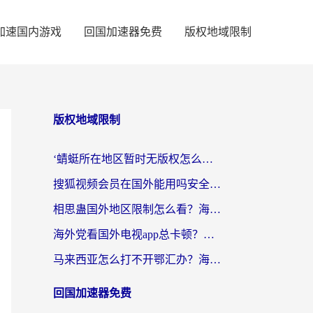
加速国内游戏
回国加速器免费
版权地域限制
版权地域限制
‘蜻蜓所在地区暂时无版权怎么办’？海外党看国内内容、办国内事的实用指南
搜狐视频会员在国外能用吗安全吗？留学生亲测有效的回国观影解决方案
相思蛊国外地区限制怎么看？海外党追剧听歌的终极解决方案
海外党看国外电视app总卡顿？选对回国加速器，追剧购物两不误
马来西亚怎么打不开鄂汇办？海外华人必备的回国加速指南，解决追剧、办事、阅读难题
回国加速器免费