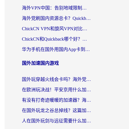
海外VPN中国：告别地域限制，留学生与华人如何轻松刷国内剧、玩国服？
海外党刷国内资源总卡？Quickback和采集蜂好用吗？这篇指南帮你避坑
ChickCN VPN和旋风VPN对比哪个回国效果更好？海外党亲测实用指南
ChickCN和Quickback哪个好？海外党亲测回国加速器，轻松解锁国内资源（附避坑指南）
华为手机在国外用国内App卡到崩溃？这篇加速器指南帮你无缝刷剧打游戏
国外加速国内游戏
国外玩穿越火线会卡吗？海外党亲测有效的国服游戏加速指南
在欧洲玩决战！平安京用什么加速器最好用？2026实测有效的国服游戏加速指南
有没有打奇迹暖暖的加速器？海外党国服游戏畅玩不卡顿的秘密
在国外玩龙之谷总掉线？这篇加速器指南帮你告别延迟卡顿！
人在国外玩剑与远征需要什么加速器？老玩家亲测的避坑指南来了