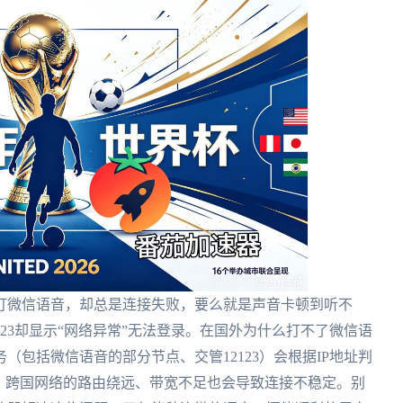
打微信语音，却总是连接失败，要么就是声音卡顿到听不
23却显示“网络异常”无法登录。在国外为什么打不了微信语
包括微信语音的部分节点、交管12123）会根据IP地址判
，跨国网络的路由绕远、带宽不足也会导致连接不稳定。别