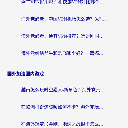
海外党必看：中国VPN机场怎么选？3步教你无缝访问国内资源（附避坑指南）
海外党必看：便宜VPN推荐？选对回国加速器才能无缝刷国内剧玩国服
海外党纠结斧牛和浩飞哪个好？一篇搞定回国加速器选择+无缝访问国内资源指南
国外加速国内游戏
越南怎么玩时空猎人-新角色？海外党亲测有效的国服游戏加速指南
在欧洲打奇迹暖暖如何不卡？海外党玩国服游戏的终极加速攻略
在海外玩变形金刚：地球之战很卡怎么办？老玩家亲测的加速器指南，解决卡顿烦恼