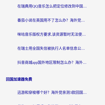
在瑞典用QQ音乐怎么把定位修改到中国国内？留学生亲测有效的回国加速方案
番茄小说在英国用不了怎么办？海外党亲测有效的回国加速解决方案
咪咕音乐版权方要求,该资源暂时无法使用？海外党这样解决听歌听书+看剧炒股难题
在瑞士用全国失信被执行人名单信息公布与查询地区限制怎么办？还能看欧洲杯直播和咪咕视频吗？
抖音商城app国外地区限制怎么办？海外党解锁国内内容的实用指南
回国加速器免费
迅游和穿梭哪个好？海外党亲测3款回国加速器+手游加速对比，附避坑指南
斧牛VPN好用吗？和快游VPN对比哪个回国效果更好？马来西亚留学生亲测分享