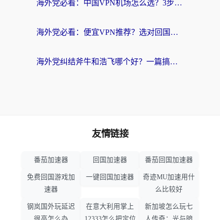
海外党必看：中国VPN机场怎么选？3步教你无缝访问国内资源（附避坑指南）
海外党必看：便宜VPN推荐？选对回国加速器才能无缝刷国内剧玩国服
海外党纠结斧牛和浩飞哪个好？一篇搞定回国加速器选择+无缝访问国内资源指南
友情链接
番茄加速器
回国加速器
番茄回国加速器
免费回国游戏加
一键回国加速器
奇迹MU加速用什
速器
么比较好
钢岚国外玩延迟
在意大利用掌上
新加坡怎么玩七
很高怎么办
12333怎么把定位
人传奇：光与暗