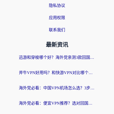
隐私协议
应用权限
联系我们
最新资讯
迅游和穿梭哪个好？海外党亲测3款回国加速器+手游加速对比，附避坑指南
斧牛VPN好用吗？和快游VPN对比哪个回国效果更好？马来西亚留学生亲测分享
海外党必看：中国VPN机场怎么选？3步教你无缝访问国内资源（附避坑指南）
海外党必看：便宜VPN推荐？选对回国加速器才能无缝刷国内剧玩国服