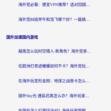
海外党必看：便宜VPN推荐？选对回国加速器才能无缝刷国内剧玩国服
海外党纠结斧牛和浩飞哪个好？一篇搞定回国加速器选择+无缝访问国内资源指南
国外加速国内游戏
越南怎么玩时空猎人-新角色？海外党亲测有效的国服游戏加速指南
在欧洲打奇迹暖暖如何不卡？海外党玩国服游戏的终极加速攻略
在海外玩变形金刚：地球之战很卡怎么办？老玩家亲测的加速器指南，解决卡顿烦恼
国外Sky光·遇延迟高怎么办？海外玩家国服游戏加速终极指南（附实测技巧）
在国外怎么打蛋仔派对？海外玩家国服游戏加速避坑指南（附实测推荐）