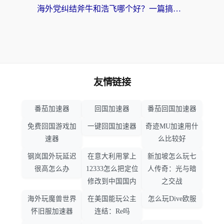
海外党纠结斧牛和浩飞哪个好？一篇搞定回国加速器选择+无缝访问国内资源指南
友情链接
番茄加速器
回国加速器
番茄回国加速器
免费回国游戏加
一键回国加速器
奇迹MU加速用什
速器
么比较好
钢岚国外玩延迟
在意大利用掌上
新加坡怎么玩七
很高怎么办
12333怎么把定位
人传奇：光与暗
修改到中国国内
之交战
海外玩魔兽世界
在美国能玩公主
怎么玩Dive欧服
怀旧服加速器
连结：Re吗