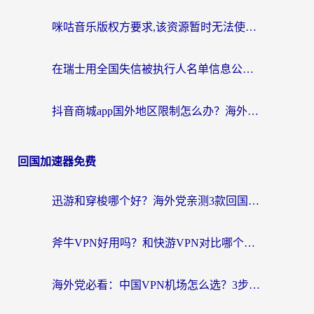
咪咕音乐版权方要求,该资源暂时无法使用？海外党这样解决听歌听书+看剧炒股难题
在瑞士用全国失信被执行人名单信息公布与查询地区限制怎么办？还能看欧洲杯直播和咪咕视频吗？
抖音商城app国外地区限制怎么办？海外党解锁国内内容的实用指南
回国加速器免费
迅游和穿梭哪个好？海外党亲测3款回国加速器+手游加速对比，附避坑指南
斧牛VPN好用吗？和快游VPN对比哪个回国效果更好？马来西亚留学生亲测分享
海外党必看：中国VPN机场怎么选？3步教你无缝访问国内资源（附避坑指南）