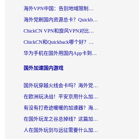
海外VPN中国：告别地域限制，留学生与华人如何轻松刷国内剧、玩国服？
海外党刷国内资源总卡？Quickback和采集蜂好用吗？这篇指南帮你避坑
ChickCN VPN和旋风VPN对比哪个回国效果更好？海外党亲测实用指南
ChickCN和Quickback哪个好？海外党亲测回国加速器，轻松解锁国内资源（附避坑指南）
华为手机在国外用国内App卡到崩溃？这篇加速器指南帮你无缝刷剧打游戏
国外加速国内游戏
国外玩穿越火线会卡吗？海外党亲测有效的国服游戏加速指南
在欧洲玩决战！平安京用什么加速器最好用？2026实测有效的国服游戏加速指南
有没有打奇迹暖暖的加速器？海外党国服游戏畅玩不卡顿的秘密
在国外玩龙之谷总掉线？这篇加速器指南帮你告别延迟卡顿！
人在国外玩剑与远征需要什么加速器？老玩家亲测的避坑指南来了