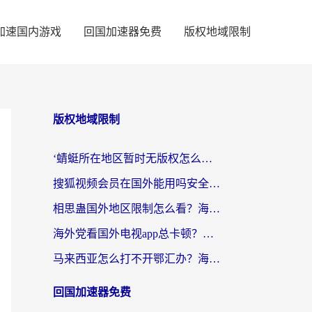
加速国内游戏
回国加速器免费
版权地域限制
版权地域限制
‘蜻蜓所在地区暂时无版权怎么办’？海外党看国内内容、办国内事的实用指南
搜狐视频会员在国外能用吗安全吗？留学生亲测有效的回国观影解决方案
相思蛊国外地区限制怎么看？海外党追剧听歌的终极解决方案
海外党看国外电视app总卡顿？选对回国加速器，追剧购物两不误
马来西亚怎么打不开鄂汇办？海外华人必备的回国加速指南，解决追剧、办事、阅读难题
回国加速器免费