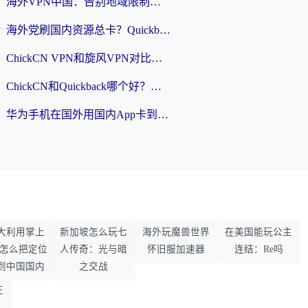
海外VPN中国：告别地域限制，留学生与华人如何轻松刷国内剧、玩国服？
海外党刷国内资源总卡？Quickback和采集蜂好用吗？这篇指南帮你避坑
ChickCN VPN和旋风VPN对比哪个回国效果更好？海外党亲测实用指南
ChickCN和Quickback哪个好？海外党亲测回国加速器，轻松解锁国内资源（附避坑指南）
华为手机在国外用国内App卡到崩溃？这篇加速器指南帮你无缝刷剧打游戏
大利用掌上
新加坡怎么玩七
海外玩魔兽世界
在美国能玩公主
33怎么把定位
人传奇：光与暗
怀旧服加速器
连结：Re吗
到中国国内
之交战
王