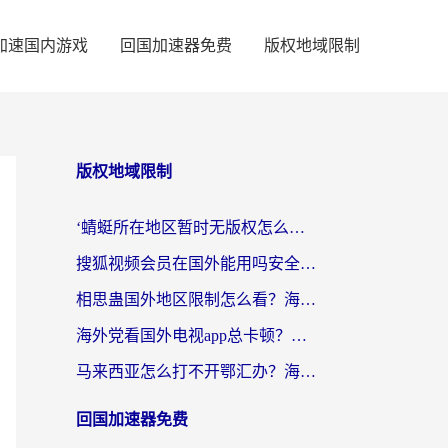
加速国内游戏
回国加速器免费
版权地域限制
版权地域限制
‘蜻蜓所在地区暂时无版权怎么办’？海外党看国内内容、办国内事的实用指南
搜狐视频会员在国外能用吗安全吗？留学生亲测有效的回国观影解决方案
相思蛊国外地区限制怎么看？海外党追剧听歌的终极解决方案
海外党看国外电视app总卡顿？选对回国加速器，追剧购物两不误
马来西亚怎么打不开鄂汇办？海外华人必备的回国加速指南，解决追剧、办事、阅读难题
回国加速器免费