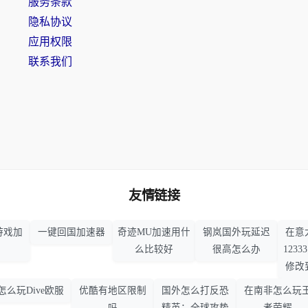
服务条款
隐私协议
应用权限
联系我们
友情链接
游戏加
一键回国加速器
奇迹MU加速用什
钢岚国外玩延迟
在意
么比较好
很高怎么办
123
修改
怎么玩Dive欧服
优酷有地区限制
国外怎么打反恐
在南非怎么玩
吗
精英：全球攻势
者荣耀