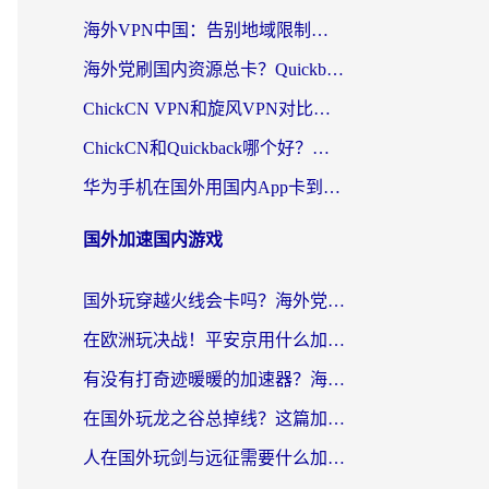
海外VPN中国：告别地域限制，留学生与华人如何轻松刷国内剧、玩国服？
海外党刷国内资源总卡？Quickback和采集蜂好用吗？这篇指南帮你避坑
ChickCN VPN和旋风VPN对比哪个回国效果更好？海外党亲测实用指南
ChickCN和Quickback哪个好？海外党亲测回国加速器，轻松解锁国内资源（附避坑指南）
华为手机在国外用国内App卡到崩溃？这篇加速器指南帮你无缝刷剧打游戏
国外加速国内游戏
国外玩穿越火线会卡吗？海外党亲测有效的国服游戏加速指南
在欧洲玩决战！平安京用什么加速器最好用？2026实测有效的国服游戏加速指南
有没有打奇迹暖暖的加速器？海外党国服游戏畅玩不卡顿的秘密
在国外玩龙之谷总掉线？这篇加速器指南帮你告别延迟卡顿！
人在国外玩剑与远征需要什么加速器？老玩家亲测的避坑指南来了