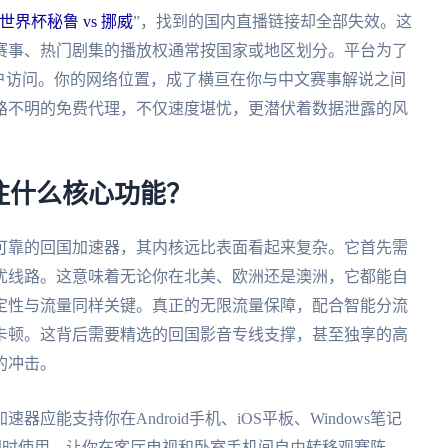
界杯秘鲁 vs 挪威
”，找到的国内直播链接却全部失效。这
赛事、热门剧集的播放权通常按国家或地区划分。平台为了
户访问。你的网络位置，成了横亘在你与中文赛事解说之间
路不明的免费代理，不仅速度堪忧，更潜伏着数据泄露的风
注什么核心功能？
可靠的回国加速器，其内核远比表面看起来复杂。它首先需
优线路。这意味着无论你在北美、欧洲还是澳洲，它都能自
定性与流量同样关键。真正的无限流量保障，配合智能分流
卡顿。这背后需要精选的回国影音专线支撑，甚至独享的高
的冲击。
能支持你在Android手机、iOS平板、Windows笔记
同时使用，让你在客厅电视和卧室手机间自由转移观赛阵