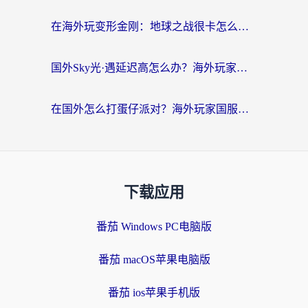
在海外玩变形金刚：地球之战很卡怎么办？老玩家亲测的加速器指南，解决卡顿烦恼
国外Sky光·遇延迟高怎么办？海外玩家国服游戏加速终极指南（附实测技巧）
在国外怎么打蛋仔派对？海外玩家国服游戏加速避坑指南（附实测推荐）
下载应用
番茄 Windows PC电脑版
番茄 macOS苹果电脑版
番茄 ios苹果手机版