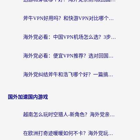
斧牛VPN好用吗？和快游VPN对比哪个回国效果更好？马来西亚留学生亲测分享
海外党必看：中国VPN机场怎么选？3步教你无缝访问国内资源（附避坑指南）
海外党必看：便宜VPN推荐？选对回国加速器才能无缝刷国内剧玩国服
海外党纠结斧牛和浩飞哪个好？一篇搞定回国加速器选择+无缝访问国内资源指南
国外加速国内游戏
越南怎么玩时空猎人-新角色？海外党亲测有效的国服游戏加速指南
在欧洲打奇迹暖暖如何不卡？海外党玩国服游戏的终极加速攻略