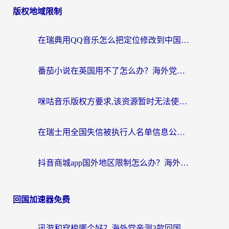
版权地域限制
在瑞典用QQ音乐怎么把定位修改到中国国内？留学生亲测有效的回国加速方案
番茄小说在英国用不了怎么办？海外党亲测有效的回国加速解决方案
咪咕音乐版权方要求,该资源暂时无法使用？海外党这样解决听歌听书+看剧炒股难题
在瑞士用全国失信被执行人名单信息公布与查询地区限制怎么办？还能看欧洲杯直播和咪咕视频吗？
抖音商城app国外地区限制怎么办？海外党解锁国内内容的实用指南
回国加速器免费
迅游和穿梭哪个好？海外党亲测3款回国加速器+手游加速对比，附避坑指南