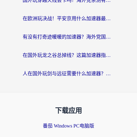
国外玩穿越火线会卡吗？海外党亲测有效的国服游戏加速指南
在欧洲玩决战！平安京用什么加速器最好用？2026实测有效的国服游戏加速指南
有没有打奇迹暖暖的加速器？海外党国服游戏畅玩不卡顿的秘密
在国外玩龙之谷总掉线？这篇加速器指南帮你告别延迟卡顿！
人在国外玩剑与远征需要什么加速器？老玩家亲测的避坑指南来了
下载应用
番茄 Windows PC电脑版