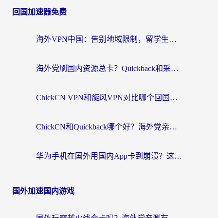
回国加速器免费
海外VPN中国：告别地域限制，留学生与华人如何轻松刷国内剧、玩国服？
海外党刷国内资源总卡？Quickback和采集蜂好用吗？这篇指南帮你避坑
ChickCN VPN和旋风VPN对比哪个回国效果更好？海外党亲测实用指南
ChickCN和Quickback哪个好？海外党亲测回国加速器，轻松解锁国内资源（附避坑指南）
华为手机在国外用国内App卡到崩溃？这篇加速器指南帮你无缝刷剧打游戏
国外加速国内游戏