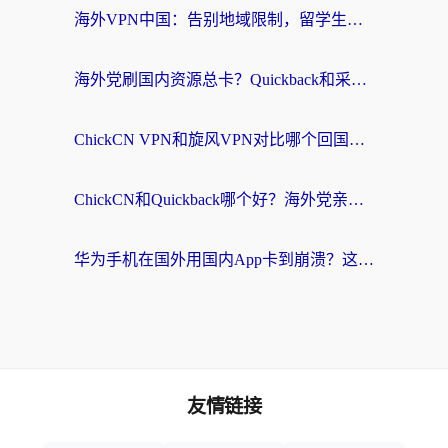
海外VPN中国：告别地域限制，留学生与华人如何轻松刷国内剧、玩国服？
海外党刷国内资源总卡？Quickback和采集蜂好用吗？这篇指南帮你避坑
ChickCN VPN和旋风VPN对比哪个回国效果更好？海外党亲测实用指南
ChickCN和Quickback哪个好？海外党亲测回国加速器，轻松解锁国内资源（附避坑指南）
华为手机在国外用国内App卡到崩溃？这篇加速器指南帮你无缝刷剧打游戏
友情链接