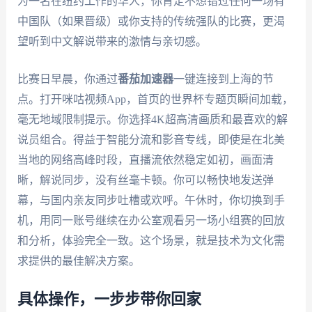
为一名在纽约工作的华人，你肯定不想错过任何一场有
中国队（如果晋级）或你支持的传统强队的比赛，更渴
望听到中文解说带来的激情与亲切感。
比赛日早晨，你通过
番茄加速器
一键连接到上海的节
点。打开咪咕视频App，首页的世界杯专题页瞬间加载，
毫无地域限制提示。你选择4K超高清画质和最喜欢的解
说员组合。得益于智能分流和影音专线，即使是在北美
当地的网络高峰时段，直播流依然稳定如初，画面清
晰，解说同步，没有丝毫卡顿。你可以畅快地发送弹
幕，与国内亲友同步吐槽或欢呼。午休时，你切换到手
机，用同一账号继续在办公室观看另一场小组赛的回放
和分析，体验完全一致。这个场景，就是技术为文化需
求提供的最佳解决方案。
具体操作，一步步带你回家