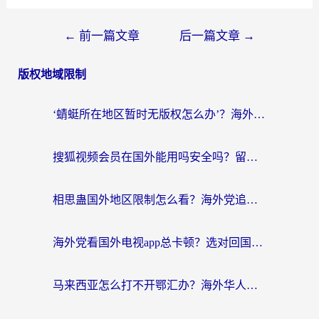
←
前一篇文章
后一篇文章
→
版权地域限制
‘蜻蜓所在地区暂时无版权怎么办’？海外党看国内内容、办国内事的实用指南
搜狐视频会员在国外能用吗安全吗？留学生亲测有效的回国观影解决方案
相思蛊国外地区限制怎么看？海外党追剧听歌的终极解决方案
海外党看国外电视app总卡顿？选对回国加速器，追剧购物两不误
马来西亚怎么打不开鄂汇办？海外华人必备的回国加速指南，解决追剧、办事、阅读难题