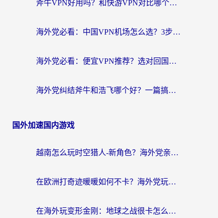
斧牛VPN好用吗？和快游VPN对比哪个回国效果更好？马来西亚留学生亲测分享
海外党必看：中国VPN机场怎么选？3步教你无缝访问国内资源（附避坑指南）
海外党必看：便宜VPN推荐？选对回国加速器才能无缝刷国内剧玩国服
海外党纠结斧牛和浩飞哪个好？一篇搞定回国加速器选择+无缝访问国内资源指南
国外加速国内游戏
越南怎么玩时空猎人-新角色？海外党亲测有效的国服游戏加速指南
在欧洲打奇迹暖暖如何不卡？海外党玩国服游戏的终极加速攻略
在海外玩变形金刚：地球之战很卡怎么办？老玩家亲测的加速器指南，解决卡顿烦恼