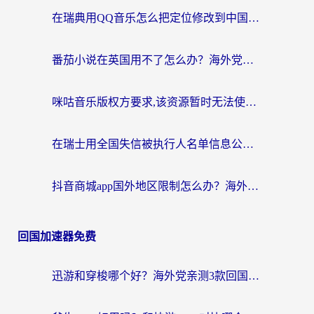
在瑞典用QQ音乐怎么把定位修改到中国国内？留学生亲测有效的回国加速方案
番茄小说在英国用不了怎么办？海外党亲测有效的回国加速解决方案
咪咕音乐版权方要求,该资源暂时无法使用？海外党这样解决听歌听书+看剧炒股难题
在瑞士用全国失信被执行人名单信息公布与查询地区限制怎么办？还能看欧洲杯直播和咪咕视频吗？
抖音商城app国外地区限制怎么办？海外党解锁国内内容的实用指南
回国加速器免费
迅游和穿梭哪个好？海外党亲测3款回国加速器+手游加速对比，附避坑指南