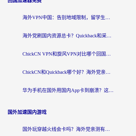
回国加速器免费
海外VPN中国：告别地域限制，留学生与华人如何轻松刷国内剧、玩国服？
海外党刷国内资源总卡？Quickback和采集蜂好用吗？这篇指南帮你避坑
ChickCN VPN和旋风VPN对比哪个回国效果更好？海外党亲测实用指南
ChickCN和Quickback哪个好？海外党亲测回国加速器，轻松解锁国内资源（附避坑指南）
华为手机在国外用国内App卡到崩溃？这篇加速器指南帮你无缝刷剧打游戏
国外加速国内游戏
国外玩穿越火线会卡吗？海外党亲测有效的国服游戏加速指南