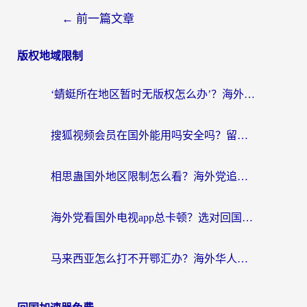
←
前一篇文章
版权地域限制
‘蜻蜓所在地区暂时无版权怎么办’？海外党看国内内容、办国内事的实用指南
搜狐视频会员在国外能用吗安全吗？留学生亲测有效的回国观影解决方案
相思蛊国外地区限制怎么看？海外党追剧听歌的终极解决方案
海外党看国外电视app总卡顿？选对回国加速器，追剧购物两不误
马来西亚怎么打不开鄂汇办？海外华人必备的回国加速指南，解决追剧、办事、阅读难题