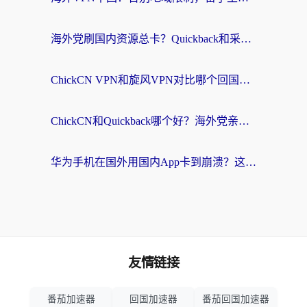
海外党刷国内资源总卡？Quickback和采集蜂好用吗？这篇指南帮你避坑
ChickCN VPN和旋风VPN对比哪个回国效果更好？海外党亲测实用指南
ChickCN和Quickback哪个好？海外党亲测回国加速器，轻松解锁国内资源（附避坑指南）
华为手机在国外用国内App卡到崩溃？这篇加速器指南帮你无缝刷剧打游戏
友情链接
番茄加速器
回国加速器
番茄回国加速器