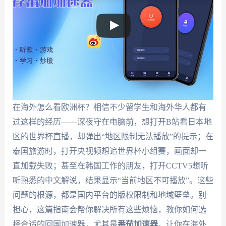
在海外怎么看欧洲杯？相信不少留学生和海外华人都有
过这样的经历——深夜守在电脑前，想打开B站看日本地
区的世界杯直播，却弹出“地区限制无法播放”的提示；在
泰国旅游时，打开央视频想追世界杯小组赛，画面却一
直加载失败；甚至在韩国工作的朋友，打开CCTV5想听
听熟悉的中文解说，结果显示“当前地区不可播放”。这些
问题的根源，都是国内平台的版权限制和地域壁垒。别
担心，这篇指南会帮你解决所有这些烦恼，教你如何选
择合适的回国加速器，尤其是
番茄加速器
，让你在海外