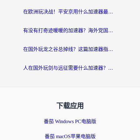
在欧洲玩决战！平安京用什么加速器最好用？2026实测有效的国服游戏加速指南
有没有打奇迹暖暖的加速器？海外党国服游戏畅玩不卡顿的秘密
在国外玩龙之谷总掉线？这篇加速器指南帮你告别延迟卡顿！
人在国外玩剑与远征需要什么加速器？老玩家亲测的避坑指南来了
下载应用
番茄 Windows PC电脑版
番茄 macOS苹果电脑版