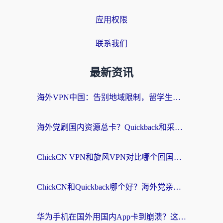
应用权限
联系我们
最新资讯
海外VPN中国：告别地域限制，留学生与华人如何轻松刷国内剧、玩国服？
海外党刷国内资源总卡？Quickback和采集蜂好用吗？这篇指南帮你避坑
ChickCN VPN和旋风VPN对比哪个回国效果更好？海外党亲测实用指南
ChickCN和Quickback哪个好？海外党亲测回国加速器，轻松解锁国内资源（附避坑指南）
华为手机在国外用国内App卡到崩溃？这篇加速器指南帮你无缝刷剧打游戏