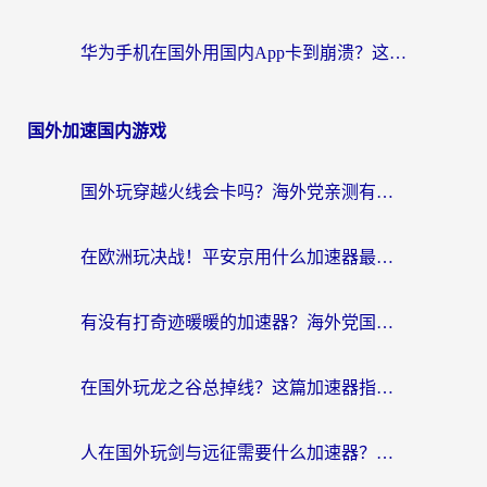
华为手机在国外用国内App卡到崩溃？这篇加速器指南帮你无缝刷剧打游戏
国外加速国内游戏
国外玩穿越火线会卡吗？海外党亲测有效的国服游戏加速指南
在欧洲玩决战！平安京用什么加速器最好用？2026实测有效的国服游戏加速指南
有没有打奇迹暖暖的加速器？海外党国服游戏畅玩不卡顿的秘密
在国外玩龙之谷总掉线？这篇加速器指南帮你告别延迟卡顿！
人在国外玩剑与远征需要什么加速器？老玩家亲测的避坑指南来了