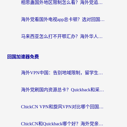
相思蛊国外地区限制怎么看？海外党追剧听歌的终极解决方案
海外党看国外电视app总卡顿？选对回国加速器，追剧购物两不误
马来西亚怎么打不开鄂汇办？海外华人必备的回国加速指南，解决追剧、办事、阅读难题
回国加速器免费
海外VPN中国：告别地域限制，留学生与华人如何轻松刷国内剧、玩国服？
海外党刷国内资源总卡？Quickback和采集蜂好用吗？这篇指南帮你避坑
ChickCN VPN和旋风VPN对比哪个回国效果更好？海外党亲测实用指南
ChickCN和Quickback哪个好？海外党亲测回国加速器，轻松解锁国内资源（附避坑指南）