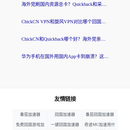
海外党刷国内资源总卡？Quickback和采集蜂好用吗？这篇指南帮你避坑
ChickCN VPN和旋风VPN对比哪个回国效果更好？海外党亲测实用指南
ChickCN和Quickback哪个好？海外党亲测回国加速器，轻松解锁国内资源（附避坑指南）
华为手机在国外用国内App卡到崩溃？这篇加速器指南帮你无缝刷剧打游戏
友情链接
番茄加速器
回国加速器
番茄回国加速器
免费回国游戏加
一键回国加速器
奇迹MU加速用什