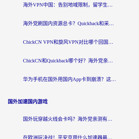
海外VPN中国：告别地域限制，留学生与华人如何轻松刷国内剧、玩国服？
海外党刷国内资源总卡？Quickback和采集蜂好用吗？这篇指南帮你避坑
ChickCN VPN和旋风VPN对比哪个回国效果更好？海外党亲测实用指南
ChickCN和Quickback哪个好？海外党亲测回国加速器，轻松解锁国内资源（附避坑指南）
华为手机在国外用国内App卡到崩溃？这篇加速器指南帮你无缝刷剧打游戏
国外加速国内游戏
国外玩穿越火线会卡吗？海外党亲测有效的国服游戏加速指南
在欧洲玩决战！平安京用什么加速器最好用？2026实测有效的国服游戏加速指南