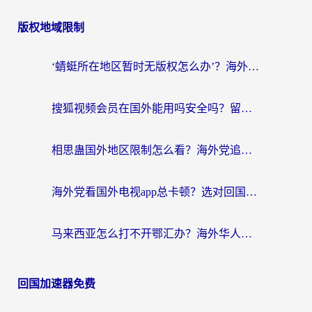
版权地域限制
‘蜻蜓所在地区暂时无版权怎么办’？海外党看国内内容、办国内事的实用指南
搜狐视频会员在国外能用吗安全吗？留学生亲测有效的回国观影解决方案
相思蛊国外地区限制怎么看？海外党追剧听歌的终极解决方案
海外党看国外电视app总卡顿？选对回国加速器，追剧购物两不误
马来西亚怎么打不开鄂汇办？海外华人必备的回国加速指南，解决追剧、办事、阅读难题
回国加速器免费