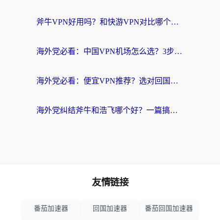
斧牛VPN好用吗？和快游VPN对比哪个回国效果更好？马来西亚留学生亲测分享
海外党必看：中国VPN机场怎么选？3步教你无缝访问国内资源（附避坑指南）
海外党必看：便宜VPN推荐？选对回国加速器才能无缝刷国内剧玩国服
海外党纠结斧牛和浩飞哪个好？一篇搞定回国加速器选择+无缝访问国内资源指南
友情链接
番茄加速器
回国加速器
番茄回国加速器