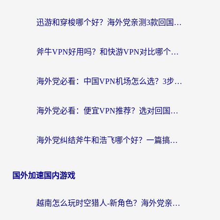
迅游和穿梭哪个好？海外党亲测3款回国加速器+手游加速对比，附避坑指南
斧牛VPN好用吗？和快游VPN对比哪个回国效果更好？马来西亚留学生亲测分享
海外党必看：中国VPN机场怎么选？3步教你无缝访问国内资源（附避坑指南）
海外党必看：便宜VPN推荐？选对回国加速器才能无缝刷国内剧玩国服
海外党纠结斧牛和浩飞哪个好？一篇搞定回国加速器选择+无缝访问国内资源指南
国外加速国内游戏
越南怎么玩时空猎人-新角色？海外党亲测有效的国服游戏加速指南