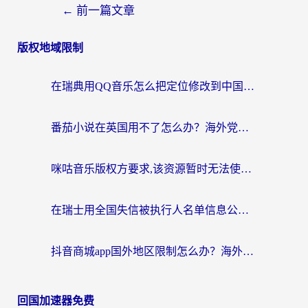
←
前一篇文章
版权地域限制
在瑞典用QQ音乐怎么把定位修改到中国国内？留学生亲测有效的回国加速方案
番茄小说在英国用不了怎么办？海外党亲测有效的回国加速解决方案
咪咕音乐版权方要求,该资源暂时无法使用？海外党这样解决听歌听书+看剧炒股难题
在瑞士用全国失信被执行人名单信息公布与查询地区限制怎么办？还能看欧洲杯直播和咪咕视频吗？
抖音商城app国外地区限制怎么办？海外党解锁国内内容的实用指南
回国加速器免费