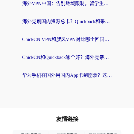
海外VPN中国：告别地域限制，留学生与华人如何轻松刷国内剧、玩国服？
海外党刷国内资源总卡？Quickback和采集蜂好用吗？这篇指南帮你避坑
ChickCN VPN和旋风VPN对比哪个回国效果更好？海外党亲测实用指南
ChickCN和Quickback哪个好？海外党亲测回国加速器，轻松解锁国内资源（附避坑指南）
华为手机在国外用国内App卡到崩溃？这篇加速器指南帮你无缝刷剧打游戏
友情链接