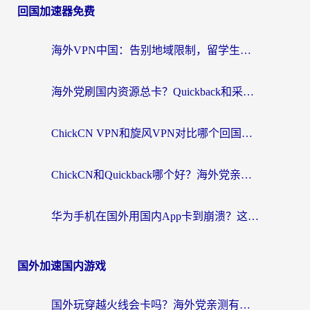
回国加速器免费
海外VPN中国：告别地域限制，留学生与华人如何轻松刷国内剧、玩国服？
海外党刷国内资源总卡？Quickback和采集蜂好用吗？这篇指南帮你避坑
ChickCN VPN和旋风VPN对比哪个回国效果更好？海外党亲测实用指南
ChickCN和Quickback哪个好？海外党亲测回国加速器，轻松解锁国内资源（附避坑指南）
华为手机在国外用国内App卡到崩溃？这篇加速器指南帮你无缝刷剧打游戏
国外加速国内游戏
国外玩穿越火线会卡吗？海外党亲测有效的国服游戏加速指南