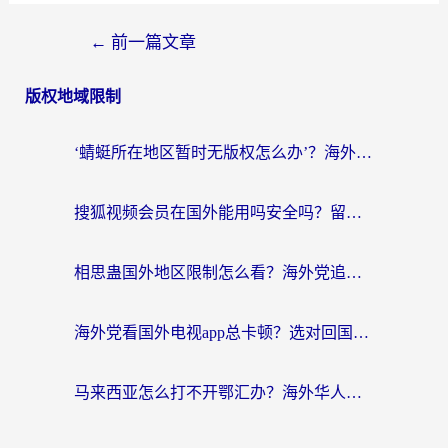
←
前一篇文章
版权地域限制
‘蜻蜓所在地区暂时无版权怎么办’？海外党看国内内容、办国内事的实用指南
搜狐视频会员在国外能用吗安全吗？留学生亲测有效的回国观影解决方案
相思蛊国外地区限制怎么看？海外党追剧听歌的终极解决方案
海外党看国外电视app总卡顿？选对回国加速器，追剧购物两不误
马来西亚怎么打不开鄂汇办？海外华人必备的回国加速指南，解决追剧、办事、阅读难题