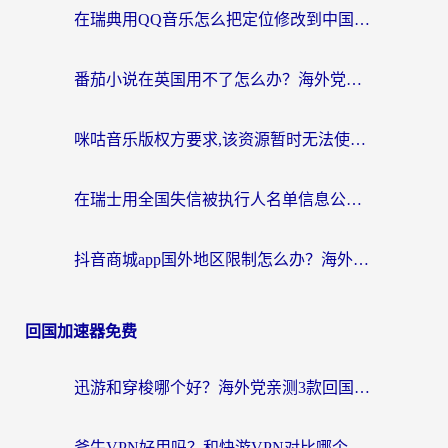
在瑞典用QQ音乐怎么把定位修改到中国国内？留学生亲测有效的回国加速方案
番茄小说在英国用不了怎么办？海外党亲测有效的回国加速解决方案
咪咕音乐版权方要求,该资源暂时无法使用？海外党这样解决听歌听书+看剧炒股难题
在瑞士用全国失信被执行人名单信息公布与查询地区限制怎么办？还能看欧洲杯直播和咪咕视频吗？
抖音商城app国外地区限制怎么办？海外党解锁国内内容的实用指南
回国加速器免费
迅游和穿梭哪个好？海外党亲测3款回国加速器+手游加速对比，附避坑指南
斧牛VPN好用吗？和快游VPN对比哪个回国效果更好？马来西亚留学生亲测分享