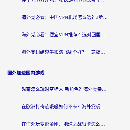
海外党必看：中国VPN机场怎么选？3步教你无缝访问国内资源（附避坑指南）
海外党必看：便宜VPN推荐？选对回国加速器才能无缝刷国内剧玩国服
海外党纠结斧牛和浩飞哪个好？一篇搞定回国加速器选择+无缝访问国内资源指南
国外加速国内游戏
越南怎么玩时空猎人-新角色？海外党亲测有效的国服游戏加速指南
在欧洲打奇迹暖暖如何不卡？海外党玩国服游戏的终极加速攻略
在海外玩变形金刚：地球之战很卡怎么办？老玩家亲测的加速器指南，解决卡顿烦恼