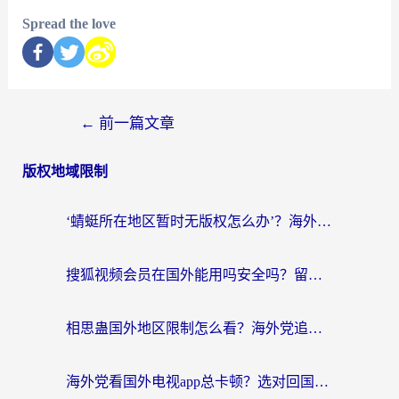
Spread the love
←
前一篇文章
版权地域限制
‘蜻蜓所在地区暂时无版权怎么办’？海外党看国内内容、办国内事的实用指南
搜狐视频会员在国外能用吗安全吗？留学生亲测有效的回国观影解决方案
相思蛊国外地区限制怎么看？海外党追剧听歌的终极解决方案
海外党看国外电视app总卡顿？选对回国加速器，追剧购物两不误