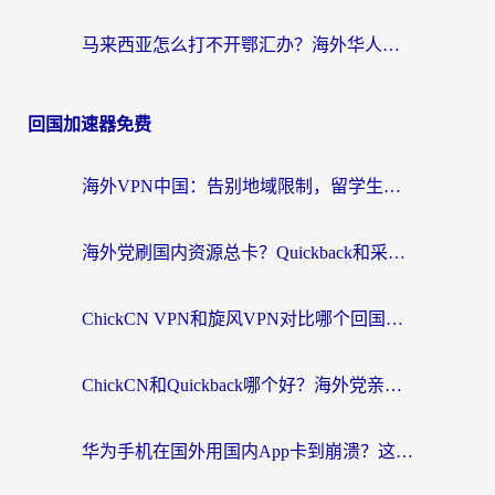
马来西亚怎么打不开鄂汇办？海外华人必备的回国加速指南，解决追剧、办事、阅读难题
回国加速器免费
海外VPN中国：告别地域限制，留学生与华人如何轻松刷国内剧、玩国服？
海外党刷国内资源总卡？Quickback和采集蜂好用吗？这篇指南帮你避坑
ChickCN VPN和旋风VPN对比哪个回国效果更好？海外党亲测实用指南
ChickCN和Quickback哪个好？海外党亲测回国加速器，轻松解锁国内资源（附避坑指南）
华为手机在国外用国内App卡到崩溃？这篇加速器指南帮你无缝刷剧打游戏