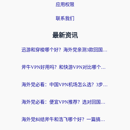
应用权限
联系我们
最新资讯
迅游和穿梭哪个好？海外党亲测3款回国加速器+手游加速对比，附避坑指南
斧牛VPN好用吗？和快游VPN对比哪个回国效果更好？马来西亚留学生亲测分享
海外党必看：中国VPN机场怎么选？3步教你无缝访问国内资源（附避坑指南）
海外党必看：便宜VPN推荐？选对回国加速器才能无缝刷国内剧玩国服
海外党纠结斧牛和浩飞哪个好？一篇搞定回国加速器选择+无缝访问国内资源指南