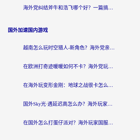
海外党纠结斧牛和浩飞哪个好？一篇搞定回国加速器选择+无缝访问国内资源指南
国外加速国内游戏
越南怎么玩时空猎人-新角色？海外党亲测有效的国服游戏加速指南
在欧洲打奇迹暖暖如何不卡？海外党玩国服游戏的终极加速攻略
在海外玩变形金刚：地球之战很卡怎么办？老玩家亲测的加速器指南，解决卡顿烦恼
国外Sky光·遇延迟高怎么办？海外玩家国服游戏加速终极指南（附实测技巧）
在国外怎么打蛋仔派对？海外玩家国服游戏加速避坑指南（附实测推荐）