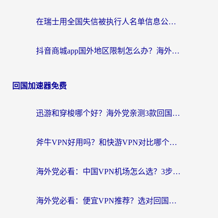
在瑞士用全国失信被执行人名单信息公布与查询地区限制怎么办？还能看欧洲杯直播和咪咕视频吗？
抖音商城app国外地区限制怎么办？海外党解锁国内内容的实用指南
回国加速器免费
迅游和穿梭哪个好？海外党亲测3款回国加速器+手游加速对比，附避坑指南
斧牛VPN好用吗？和快游VPN对比哪个回国效果更好？马来西亚留学生亲测分享
海外党必看：中国VPN机场怎么选？3步教你无缝访问国内资源（附避坑指南）
海外党必看：便宜VPN推荐？选对回国加速器才能无缝刷国内剧玩国服