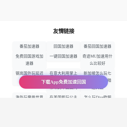
友情链接
番茄加速器
回国加速器
番茄回国加速器
免费回国游戏加
一键回国加速器
奇迹MU加速用什
速器
么比较好
钢岚国外玩延迟
在意大利用掌上
新加坡怎么玩七
很高怎么办
12333怎么把定位
人传奇：光与暗
下载App免费加速回国
修改到中国国内
之交战
海外玩魔兽世界
在美国能玩公主
怎么玩Dive欧服
怀旧服加速器
连结：Re吗
优酷有地区限制
国外怎么打反恐
在南非怎么玩王
吗
精英：全球攻势
者荣耀