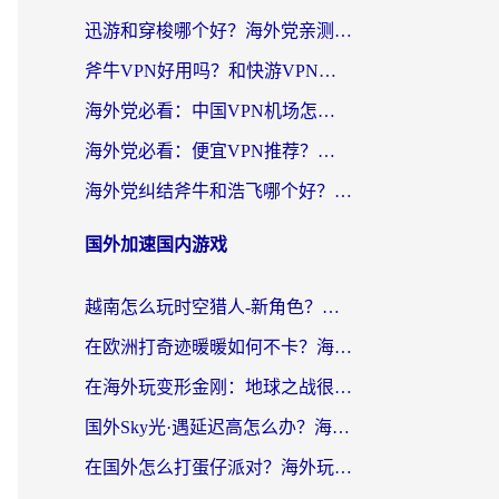
迅游和穿梭哪个好？海外党亲测3款回国加速器+手游加速对比，附避坑指南
斧牛VPN好用吗？和快游VPN对比哪个回国效果更好？马来西亚留学生亲测分享
海外党必看：中国VPN机场怎么选？3步教你无缝访问国内资源（附避坑指南）
海外党必看：便宜VPN推荐？选对回国加速器才能无缝刷国内剧玩国服
海外党纠结斧牛和浩飞哪个好？一篇搞定回国加速器选择+无缝访问国内资源指南
国外加速国内游戏
越南怎么玩时空猎人-新角色？海外党亲测有效的国服游戏加速指南
在欧洲打奇迹暖暖如何不卡？海外党玩国服游戏的终极加速攻略
在海外玩变形金刚：地球之战很卡怎么办？老玩家亲测的加速器指南，解决卡顿烦恼
国外Sky光·遇延迟高怎么办？海外玩家国服游戏加速终极指南（附实测技巧）
在国外怎么打蛋仔派对？海外玩家国服游戏加速避坑指南（附实测推荐）