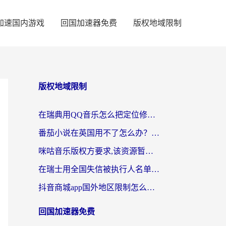
加速国内游戏
回国加速器免费
版权地域限制
版权地域限制
在瑞典用QQ音乐怎么把定位修改到中国国内？留学生亲测有效的回国加速方案
番茄小说在英国用不了怎么办？海外党亲测有效的回国加速解决方案
咪咕音乐版权方要求,该资源暂时无法使用？海外党这样解决听歌听书+看剧炒股难题
在瑞士用全国失信被执行人名单信息公布与查询地区限制怎么办？还能看欧洲杯直播和咪咕视频吗？
抖音商城app国外地区限制怎么办？海外党解锁国内内容的实用指南
回国加速器免费