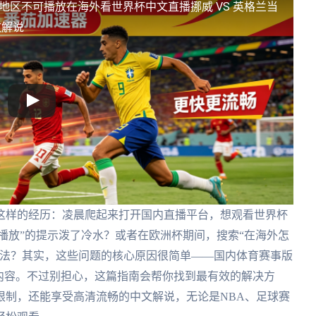
前地区不可播放
在海外看世界杯中文直播挪威 VS 英格兰当
文解说
这样的经历：凌晨爬起来打开国内直播平台，想观看世界杯
可播放”的提示泼了冷水？或者在欧洲杯期间，搜索“在海外怎
办法？其实，这些问题的核心原因很简单——国内体育赛事版
内容。不过别担心，这篇指南会帮你找到最有效的解决方
限制，还能享受高清流畅的中文解说，无论是NBA、足球赛