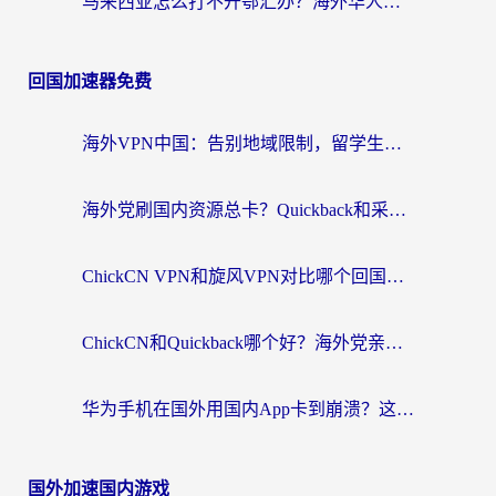
马来西亚怎么打不开鄂汇办？海外华人必备的回国加速指南，解决追剧、办事、阅读难题
回国加速器免费
海外VPN中国：告别地域限制，留学生与华人如何轻松刷国内剧、玩国服？
海外党刷国内资源总卡？Quickback和采集蜂好用吗？这篇指南帮你避坑
ChickCN VPN和旋风VPN对比哪个回国效果更好？海外党亲测实用指南
ChickCN和Quickback哪个好？海外党亲测回国加速器，轻松解锁国内资源（附避坑指南）
华为手机在国外用国内App卡到崩溃？这篇加速器指南帮你无缝刷剧打游戏
国外加速国内游戏