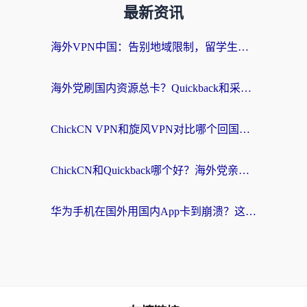
最新资讯
海外VPN中国：告别地域限制，留学生与华人如何轻松刷国内剧、玩国服？
海外党刷国内资源总卡？Quickback和采集蜂好用吗？这篇指南帮你避坑
ChickCN VPN和旋风VPN对比哪个回国效果更好？海外党亲测实用指南
ChickCN和Quickback哪个好？海外党亲测回国加速器，轻松解锁国内资源（附避坑指南）
华为手机在国外用国内App卡到崩溃？这篇加速器指南帮你无缝刷剧打游戏