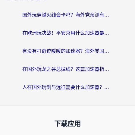
国外玩穿越火线会卡吗？海外党亲测有效的国服游戏加速指南
在欧洲玩决战！平安京用什么加速器最好用？2026实测有效的国服游戏加速指南
有没有打奇迹暖暖的加速器？海外党国服游戏畅玩不卡顿的秘密
在国外玩龙之谷总掉线？这篇加速器指南帮你告别延迟卡顿！
人在国外玩剑与远征需要什么加速器？老玩家亲测的避坑指南来了
下载应用