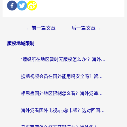
←
前一篇文章
后一篇文章
→
版权地域限制
‘蜻蜓所在地区暂时无版权怎么办’？海外党看国内内容、办国内事的实用指南
搜狐视频会员在国外能用吗安全吗？留学生亲测有效的回国观影解决方案
相思蛊国外地区限制怎么看？海外党追剧听歌的终极解决方案
海外党看国外电视app总卡顿？选对回国加速器，追剧购物两不误