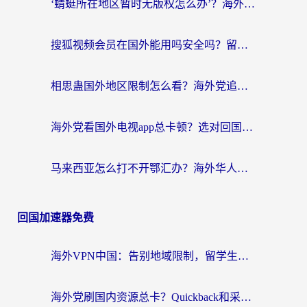
‘蜻蜓所在地区暂时无版权怎么办’？海外党看国内内容、办国内事的实用指南
搜狐视频会员在国外能用吗安全吗？留学生亲测有效的回国观影解决方案
相思蛊国外地区限制怎么看？海外党追剧听歌的终极解决方案
海外党看国外电视app总卡顿？选对回国加速器，追剧购物两不误
马来西亚怎么打不开鄂汇办？海外华人必备的回国加速指南，解决追剧、办事、阅读难题
回国加速器免费
海外VPN中国：告别地域限制，留学生与华人如何轻松刷国内剧、玩国服？
海外党刷国内资源总卡？Quickback和采集蜂好用吗？这篇指南帮你避坑