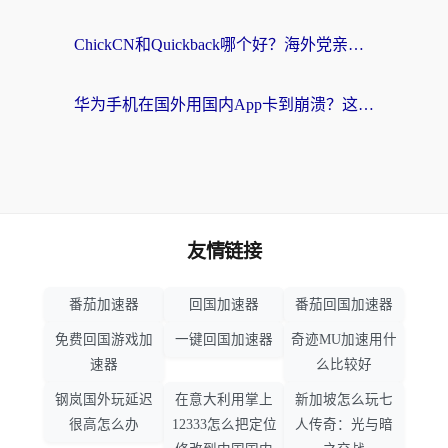
ChickCN和Quickback哪个好？海外党亲测回国加速器，轻松解锁国内资源（附避坑指南）
华为手机在国外用国内App卡到崩溃？这篇加速器指南帮你无缝刷剧打游戏
友情链接
番茄加速器
回国加速器
番茄回国加速器
免费回国游戏加
一键回国加速器
奇迹MU加速用什
速器
么比较好
钢岚国外玩延迟
在意大利用掌上
新加坡怎么玩七
很高怎么办
12333怎么把定位
人传奇：光与暗