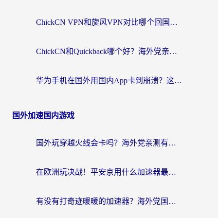
ChickCN VPN和旋风VPN对比哪个回国效果更好？海外党亲测实用指南
ChickCN和Quickback哪个好？海外党亲测回国加速器，轻松解锁国内资源（附避坑指南）
华为手机在国外用国内App卡到崩溃？这篇加速器指南帮你无缝刷剧打游戏
国外加速国内游戏
国外玩穿越火线会卡吗？海外党亲测有效的国服游戏加速指南
在欧洲玩决战！平安京用什么加速器最好用？2026实测有效的国服游戏加速指南
有没有打奇迹暖暖的加速器？海外党国服游戏畅玩不卡顿的秘密