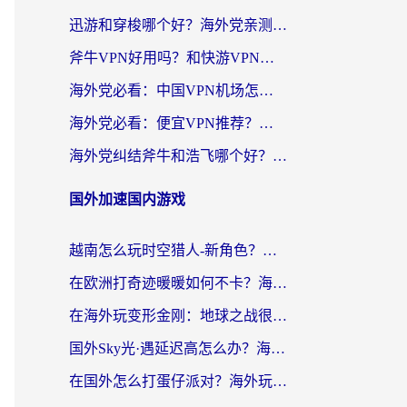
迅游和穿梭哪个好？海外党亲测3款回国加速器+手游加速对比，附避坑指南
斧牛VPN好用吗？和快游VPN对比哪个回国效果更好？马来西亚留学生亲测分享
海外党必看：中国VPN机场怎么选？3步教你无缝访问国内资源（附避坑指南）
海外党必看：便宜VPN推荐？选对回国加速器才能无缝刷国内剧玩国服
海外党纠结斧牛和浩飞哪个好？一篇搞定回国加速器选择+无缝访问国内资源指南
国外加速国内游戏
越南怎么玩时空猎人-新角色？海外党亲测有效的国服游戏加速指南
在欧洲打奇迹暖暖如何不卡？海外党玩国服游戏的终极加速攻略
在海外玩变形金刚：地球之战很卡怎么办？老玩家亲测的加速器指南，解决卡顿烦恼
国外Sky光·遇延迟高怎么办？海外玩家国服游戏加速终极指南（附实测技巧）
在国外怎么打蛋仔派对？海外玩家国服游戏加速避坑指南（附实测推荐）