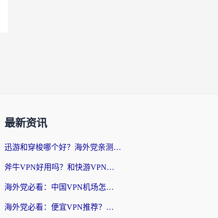
最新资讯
迅游和穿梭哪个好？海外党亲测3款回国加速器+手游加速对比，附避坑指南
斧牛VPN好用吗？和快游VPN对比哪个回国效果更好？马来西亚留学生亲测分享
海外党必看：中国VPN机场怎么选？3步教你无缝访问国内资源（附避坑指南）
海外党必看：便宜VPN推荐？选对回国加速器才能无缝刷国内剧玩国服