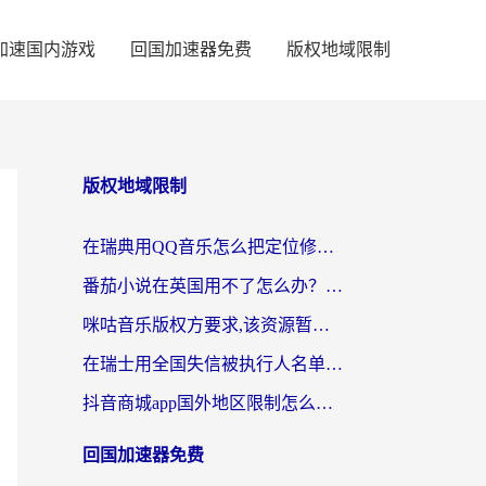
加速国内游戏
回国加速器免费
版权地域限制
版权地域限制
在瑞典用QQ音乐怎么把定位修改到中国国内？留学生亲测有效的回国加速方案
番茄小说在英国用不了怎么办？海外党亲测有效的回国加速解决方案
咪咕音乐版权方要求,该资源暂时无法使用？海外党这样解决听歌听书+看剧炒股难题
在瑞士用全国失信被执行人名单信息公布与查询地区限制怎么办？还能看欧洲杯直播和咪咕视频吗？
抖音商城app国外地区限制怎么办？海外党解锁国内内容的实用指南
回国加速器免费