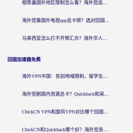
相思蛊国外地区限制怎么看？海外党追剧听歌的终极解决方案
海外党看国外电视app总卡顿？选对回国加速器，追剧购物两不误
马来西亚怎么打不开鄂汇办？海外华人必备的回国加速指南，解决追剧、办事、阅读难题
回国加速器免费
海外VPN中国：告别地域限制，留学生与华人如何轻松刷国内剧、玩国服？
海外党刷国内资源总卡？Quickback和采集蜂好用吗？这篇指南帮你避坑
ChickCN VPN和旋风VPN对比哪个回国效果更好？海外党亲测实用指南
ChickCN和Quickback哪个好？海外党亲测回国加速器，轻松解锁国内资源（附避坑指南）