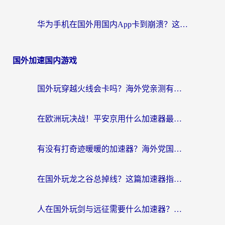
华为手机在国外用国内App卡到崩溃？这篇加速器指南帮你无缝刷剧打游戏
国外加速国内游戏
国外玩穿越火线会卡吗？海外党亲测有效的国服游戏加速指南
在欧洲玩决战！平安京用什么加速器最好用？2026实测有效的国服游戏加速指南
有没有打奇迹暖暖的加速器？海外党国服游戏畅玩不卡顿的秘密
在国外玩龙之谷总掉线？这篇加速器指南帮你告别延迟卡顿！
人在国外玩剑与远征需要什么加速器？老玩家亲测的避坑指南来了