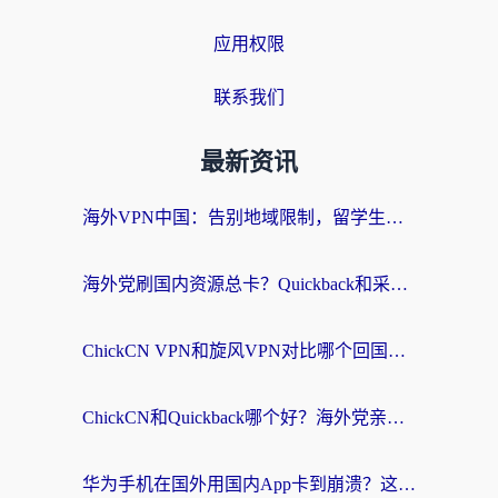
应用权限
联系我们
最新资讯
海外VPN中国：告别地域限制，留学生与华人如何轻松刷国内剧、玩国服？
海外党刷国内资源总卡？Quickback和采集蜂好用吗？这篇指南帮你避坑
ChickCN VPN和旋风VPN对比哪个回国效果更好？海外党亲测实用指南
ChickCN和Quickback哪个好？海外党亲测回国加速器，轻松解锁国内资源（附避坑指南）
华为手机在国外用国内App卡到崩溃？这篇加速器指南帮你无缝刷剧打游戏