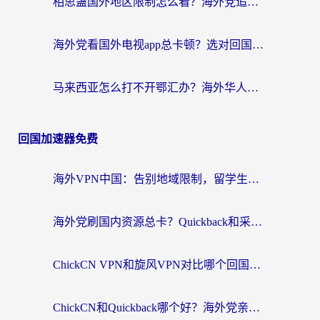
相思蛊国外地区限制怎么看？海外党追剧听歌的终极解决方案
海外党看国外电视app总卡顿？选对回国加速器，追剧购物两不误
马来西亚怎么打不开鄂汇办？海外华人必备的回国加速指南，解决追剧、办事、阅读难题
回国加速器免费
海外VPN中国：告别地域限制，留学生与华人如何轻松刷国内剧、玩国服？
海外党刷国内资源总卡？Quickback和采集蜂好用吗？这篇指南帮你避坑
ChickCN VPN和旋风VPN对比哪个回国效果更好？海外党亲测实用指南
ChickCN和Quickback哪个好？海外党亲测回国加速器，轻松解锁国内资源（附避坑指南）