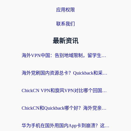
应用权限
联系我们
最新资讯
海外VPN中国：告别地域限制，留学生与华人如何轻松刷国内剧、玩国服？
海外党刷国内资源总卡？Quickback和采集蜂好用吗？这篇指南帮你避坑
ChickCN VPN和旋风VPN对比哪个回国效果更好？海外党亲测实用指南
ChickCN和Quickback哪个好？海外党亲测回国加速器，轻松解锁国内资源（附避坑指南）
华为手机在国外用国内App卡到崩溃？这篇加速器指南帮你无缝刷剧打游戏