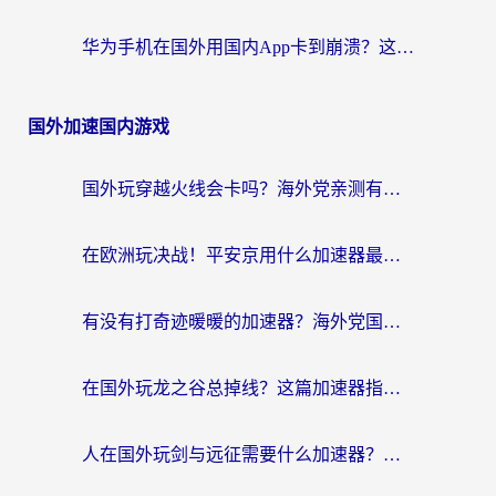
华为手机在国外用国内App卡到崩溃？这篇加速器指南帮你无缝刷剧打游戏
国外加速国内游戏
国外玩穿越火线会卡吗？海外党亲测有效的国服游戏加速指南
在欧洲玩决战！平安京用什么加速器最好用？2026实测有效的国服游戏加速指南
有没有打奇迹暖暖的加速器？海外党国服游戏畅玩不卡顿的秘密
在国外玩龙之谷总掉线？这篇加速器指南帮你告别延迟卡顿！
人在国外玩剑与远征需要什么加速器？老玩家亲测的避坑指南来了