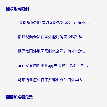
版权地域限制
‘蜻蜓所在地区暂时无版权怎么办’？海外党看国内内容、办国内事的实用指南
搜狐视频会员在国外能用吗安全吗？留学生亲测有效的回国观影解决方案
相思蛊国外地区限制怎么看？海外党追剧听歌的终极解决方案
海外党看国外电视app总卡顿？选对回国加速器，追剧购物两不误
马来西亚怎么打不开鄂汇办？海外华人必备的回国加速指南，解决追剧、办事、阅读难题
回国加速器免费