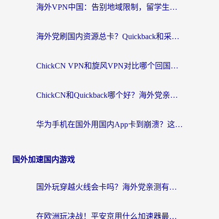
海外VPN中国：告别地域限制，留学生与华人如何轻松刷国内剧、玩国服？
海外党刷国内资源总卡？Quickback和采集蜂好用吗？这篇指南帮你避坑
ChickCN VPN和旋风VPN对比哪个回国效果更好？海外党亲测实用指南
ChickCN和Quickback哪个好？海外党亲测回国加速器，轻松解锁国内资源（附避坑指南）
华为手机在国外用国内App卡到崩溃？这篇加速器指南帮你无缝刷剧打游戏
国外加速国内游戏
国外玩穿越火线会卡吗？海外党亲测有效的国服游戏加速指南
在欧洲玩决战！平安京用什么加速器最好用？2026实测有效的国服游戏加速指南