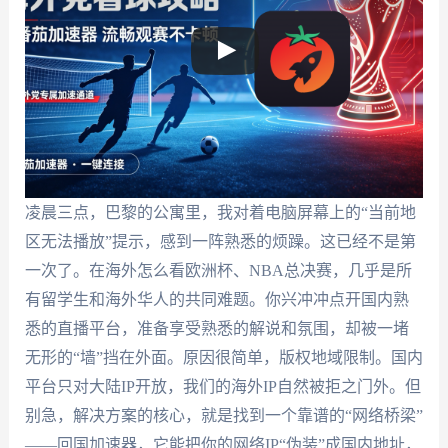
凌晨三点，巴黎的公寓里，我对着电脑屏幕上的“当前地
区无法播放”提示，感到一阵熟悉的烦躁。这已经不是第
一次了。在海外怎么看欧洲杯、NBA总决赛，几乎是所
有留学生和海外华人的共同难题。你兴冲冲点开国内熟
悉的直播平台，准备享受熟悉的解说和氛围，却被一堵
无形的“墙”挡在外面。原因很简单，版权地域限制。国内
平台只对大陆IP开放，我们的海外IP自然被拒之门外。但
别急，解决方案的核心，就是找到一个靠谱的“网络桥梁”
——回国加速器，它能把你的网络IP“伪装”成国内地址，