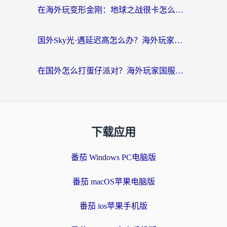
在海外玩变形金刚：地球之战很卡怎么办？老玩家亲测的加速器指南，解决卡顿烦恼
国外Sky光·遇延迟高怎么办？海外玩家国服游戏加速终极指南（附实测技巧）
在国外怎么打蛋仔派对？海外玩家国服游戏加速避坑指南（附实测推荐）
下载应用
番茄 Windows PC电脑版
番茄 macOS苹果电脑版
番茄 ios苹果手机版