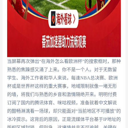
当屏幕再次弹出“在海外怎么看欧洲杯”的搜索框时，那种
熟悉的焦躁感又涌了上来。你不是一个人。对于无数留
学生、海外工作者和华人来说，每逢NBA总决赛、欧洲
杯或是世界杯这样的重大赛事，地域限制就像一堵无形
的墙，将我们与熟悉的乡音和激情隔绝开来。明明付费
订阅了国内的腾讯体育、咪咕视频，准备就着中文解说
的酣畅淋漓看一场球，却只能面对“当前地区不可播放”的
冰冷提示。这背后的原因，正是流媒体平台基于IP地址的
版权区域封锁。但别急，这堵墙并非不可逾越，关键在