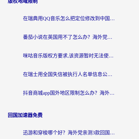
版权地域限制
在瑞典用QQ音乐怎么把定位修改到中国国内？留学生亲测有效的回国加速方案
番茄小说在英国用不了怎么办？海外党亲测有效的回国加速解决方案
咪咕音乐版权方要求,该资源暂时无法使用？海外党这样解决听歌听书+看剧炒股难题
在瑞士用全国失信被执行人名单信息公布与查询地区限制怎么办？还能看欧洲杯直播和咪咕视频吗？
抖音商城app国外地区限制怎么办？海外党解锁国内内容的实用指南
回国加速器免费
迅游和穿梭哪个好？海外党亲测3款回国加速器+手游加速对比，附避坑指南