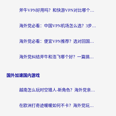
斧牛VPN好用吗？和快游VPN对比哪个回国效果更好？马来西亚留学生亲测分享
海外党必看：中国VPN机场怎么选？3步教你无缝访问国内资源（附避坑指南）
海外党必看：便宜VPN推荐？选对回国加速器才能无缝刷国内剧玩国服
海外党纠结斧牛和浩飞哪个好？一篇搞定回国加速器选择+无缝访问国内资源指南
国外加速国内游戏
越南怎么玩时空猎人-新角色？海外党亲测有效的国服游戏加速指南
在欧洲打奇迹暖暖如何不卡？海外党玩国服游戏的终极加速攻略