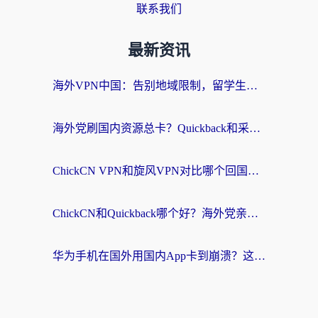
联系我们
最新资讯
海外VPN中国：告别地域限制，留学生与华人如何轻松刷国内剧、玩国服？
海外党刷国内资源总卡？Quickback和采集蜂好用吗？这篇指南帮你避坑
ChickCN VPN和旋风VPN对比哪个回国效果更好？海外党亲测实用指南
ChickCN和Quickback哪个好？海外党亲测回国加速器，轻松解锁国内资源（附避坑指南）
华为手机在国外用国内App卡到崩溃？这篇加速器指南帮你无缝刷剧打游戏