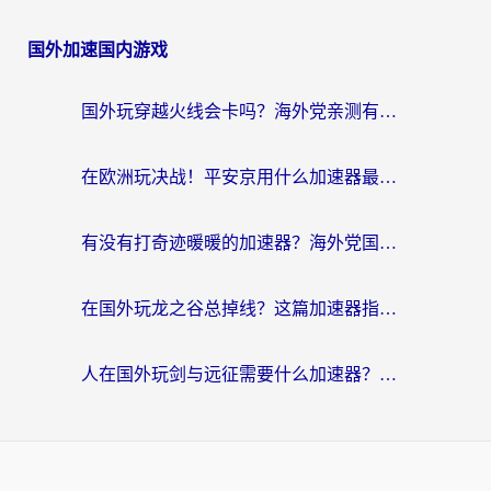
国外加速国内游戏
国外玩穿越火线会卡吗？海外党亲测有效的国服游戏加速指南
在欧洲玩决战！平安京用什么加速器最好用？2026实测有效的国服游戏加速指南
有没有打奇迹暖暖的加速器？海外党国服游戏畅玩不卡顿的秘密
在国外玩龙之谷总掉线？这篇加速器指南帮你告别延迟卡顿！
人在国外玩剑与远征需要什么加速器？老玩家亲测的避坑指南来了