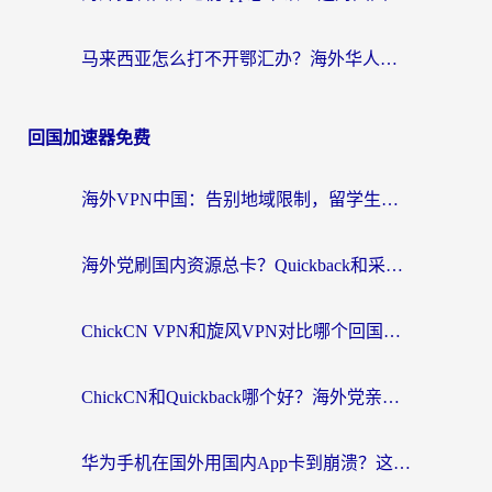
马来西亚怎么打不开鄂汇办？海外华人必备的回国加速指南，解决追剧、办事、阅读难题
回国加速器免费
海外VPN中国：告别地域限制，留学生与华人如何轻松刷国内剧、玩国服？
海外党刷国内资源总卡？Quickback和采集蜂好用吗？这篇指南帮你避坑
ChickCN VPN和旋风VPN对比哪个回国效果更好？海外党亲测实用指南
ChickCN和Quickback哪个好？海外党亲测回国加速器，轻松解锁国内资源（附避坑指南）
华为手机在国外用国内App卡到崩溃？这篇加速器指南帮你无缝刷剧打游戏