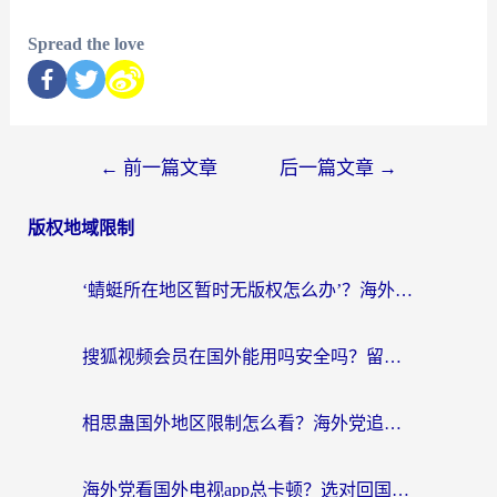
Spread the love
←
前一篇文章
后一篇文章
→
版权地域限制
‘蜻蜓所在地区暂时无版权怎么办’？海外党看国内内容、办国内事的实用指南
搜狐视频会员在国外能用吗安全吗？留学生亲测有效的回国观影解决方案
相思蛊国外地区限制怎么看？海外党追剧听歌的终极解决方案
海外党看国外电视app总卡顿？选对回国加速器，追剧购物两不误