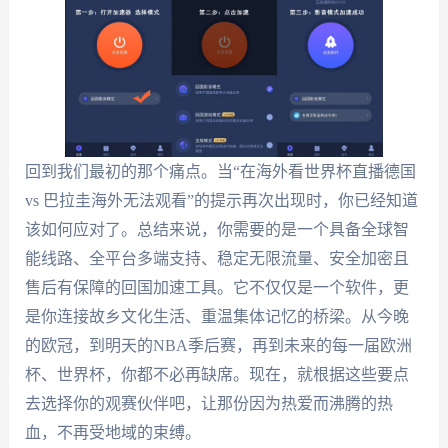
回到我们最初的那个痛点。当“在海外看世界杯直播德国
vs 巴拉圭海外无法观看”的提示再次出现时，你已经知道
该如何应对了。总结来说，你需要的是一个具备全球智
能线路、全平台多端支持、稳定无限流量、安全加密且
售后有保障的回国加速工具。它不仅仅是一个软件，更
是你连接故乡文化生活、重温集体记忆的桥梁。从今晚
的欧冠，到明天的NBA季后赛，再到未来的每一届欧洲
杯、世界杯，你都不必再缺席。现在，就根据这些要点
去选择你的观赛伙伴吧，让那份因为热爱而沸腾的热
血，不再受地域的束缚。