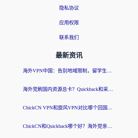
隐私协议
应用权限
联系我们
最新资讯
海外VPN中国：告别地域限制，留学生与华人如何轻松刷国内剧、玩国服？
海外党刷国内资源总卡？Quickback和采集蜂好用吗？这篇指南帮你避坑
ChickCN VPN和旋风VPN对比哪个回国效果更好？海外党亲测实用指南
ChickCN和Quickback哪个好？海外党亲测回国加速器，轻松解锁国内资源（附避坑指南）