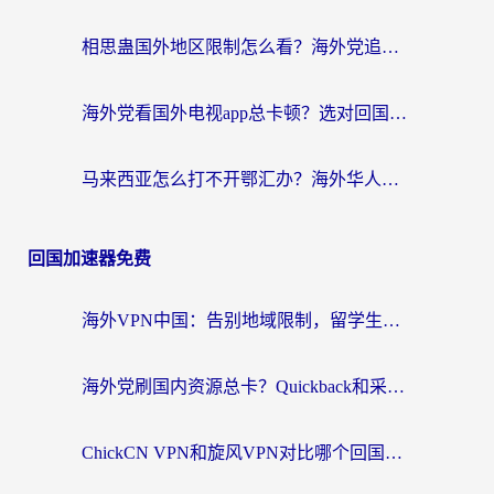
相思蛊国外地区限制怎么看？海外党追剧听歌的终极解决方案
海外党看国外电视app总卡顿？选对回国加速器，追剧购物两不误
马来西亚怎么打不开鄂汇办？海外华人必备的回国加速指南，解决追剧、办事、阅读难题
回国加速器免费
海外VPN中国：告别地域限制，留学生与华人如何轻松刷国内剧、玩国服？
海外党刷国内资源总卡？Quickback和采集蜂好用吗？这篇指南帮你避坑
ChickCN VPN和旋风VPN对比哪个回国效果更好？海外党亲测实用指南