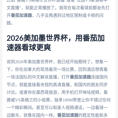
比如“挪威VS英格兰世界杯直播”或者“法国VS摩洛哥中
文直播”，就能正常播放了。我现在每次看球前都会先打
开
番茄加速器
，几乎没再遇到过地区限制或卡顿的问
题。
2026美加墨世界杯，用番茄加
速器看球更爽
说到2026年美加墨世界杯，我已经开始期待了。想象一
下，你在加拿大的现场看完一场比赛，回到酒店想再看
一场法国队的中文解说直播，打开
番茄加速器
连接国内
节点，就能直接看央视的高清直播，和国内的朋友同步
讨论。或者你在墨西哥旅游，用手机打开咪咕视频，看
挪威VS英格兰的小组赛，独享100M带宽让你不错过任何
一个精彩瞬间。甚至可以和家人视频通话，一边看球一
边聊天，就像在国内一样。
番茄加速器
的稳定性能和多