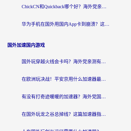
ChickCN和Quickback哪个好？海外党亲测回国加速器，轻松解锁国内资源（附避坑指南）
华为手机在国外用国内App卡到崩溃？这篇加速器指南帮你无缝刷剧打游戏
国外加速国内游戏
国外玩穿越火线会卡吗？海外党亲测有效的国服游戏加速指南
在欧洲玩决战！平安京用什么加速器最好用？2026实测有效的国服游戏加速指南
有没有打奇迹暖暖的加速器？海外党国服游戏畅玩不卡顿的秘密
在国外玩龙之谷总掉线？这篇加速器指南帮你告别延迟卡顿！