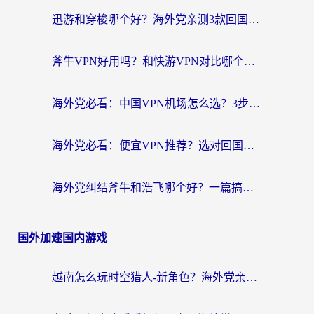
迅游和穿梭哪个好？海外党亲测3款回国加速器+手游加速对比，附避坑指南
斧牛VPN好用吗？和快游VPN对比哪个回国效果更好？马来西亚留学生亲测分享
海外党必看：中国VPN机场怎么选？3步教你无缝访问国内资源（附避坑指南）
海外党必看：便宜VPN推荐？选对回国加速器才能无缝刷国内剧玩国服
海外党纠结斧牛和浩飞哪个好？一篇搞定回国加速器选择+无缝访问国内资源指南
国外加速国内游戏
越南怎么玩时空猎人-新角色？海外党亲测有效的国服游戏加速指南