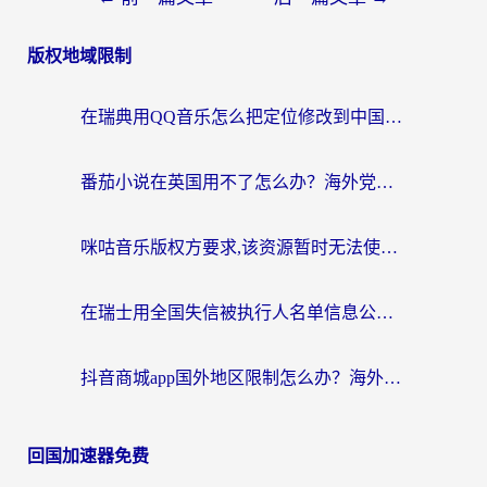
版权地域限制
在瑞典用QQ音乐怎么把定位修改到中国国内？留学生亲测有效的回国加速方案
番茄小说在英国用不了怎么办？海外党亲测有效的回国加速解决方案
咪咕音乐版权方要求,该资源暂时无法使用？海外党这样解决听歌听书+看剧炒股难题
在瑞士用全国失信被执行人名单信息公布与查询地区限制怎么办？还能看欧洲杯直播和咪咕视频吗？
抖音商城app国外地区限制怎么办？海外党解锁国内内容的实用指南
回国加速器免费