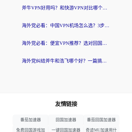
斧牛VPN好用吗？和快游VPN对比哪个回国效果更好？马来西亚留学生亲测分享
海外党必看：中国VPN机场怎么选？3步教你无缝访问国内资源（附避坑指南）
海外党必看：便宜VPN推荐？选对回国加速器才能无缝刷国内剧玩国服
海外党纠结斧牛和浩飞哪个好？一篇搞定回国加速器选择+无缝访问国内资源指南
友情链接
番茄加速器
回国加速器
番茄回国加速器
免费回国游戏加
一键回国加速器
奇迹MU加速用什