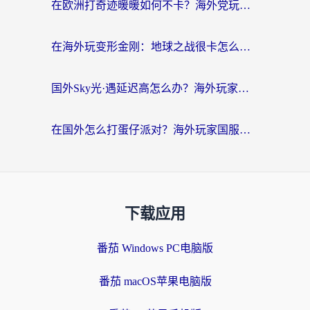
在欧洲打奇迹暖暖如何不卡？海外党玩国服游戏的终极加速攻略
在海外玩变形金刚：地球之战很卡怎么办？老玩家亲测的加速器指南，解决卡顿烦恼
国外Sky光·遇延迟高怎么办？海外玩家国服游戏加速终极指南（附实测技巧）
在国外怎么打蛋仔派对？海外玩家国服游戏加速避坑指南（附实测推荐）
下载应用
番茄 Windows PC电脑版
番茄 macOS苹果电脑版