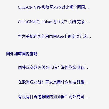
ChickCN VPN和旋风VPN对比哪个回国效果更好？海外党亲测实用指南
ChickCN和Quickback哪个好？海外党亲测回国加速器，轻松解锁国内资源（附避坑指南）
华为手机在国外用国内App卡到崩溃？这篇加速器指南帮你无缝刷剧打游戏
国外加速国内游戏
国外玩穿越火线会卡吗？海外党亲测有效的国服游戏加速指南
在欧洲玩决战！平安京用什么加速器最好用？2026实测有效的国服游戏加速指南
有没有打奇迹暖暖的加速器？海外党国服游戏畅玩不卡顿的秘密