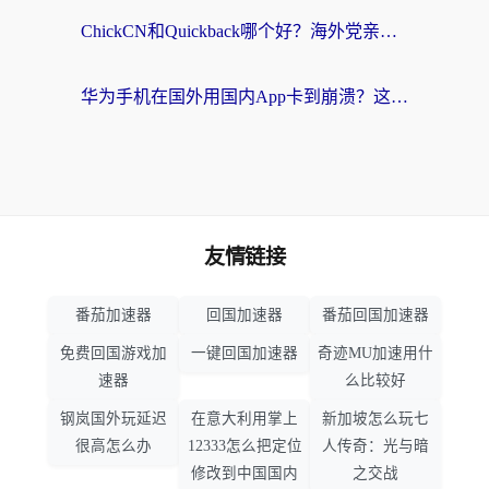
ChickCN和Quickback哪个好？海外党亲测回国加速器，轻松解锁国内资源（附避坑指南）
华为手机在国外用国内App卡到崩溃？这篇加速器指南帮你无缝刷剧打游戏
友情链接
番茄加速器
回国加速器
番茄回国加速器
免费回国游戏加
一键回国加速器
奇迹MU加速用什
速器
么比较好
钢岚国外玩延迟
在意大利用掌上
新加坡怎么玩七
很高怎么办
12333怎么把定位
人传奇：光与暗
修改到中国国内
之交战