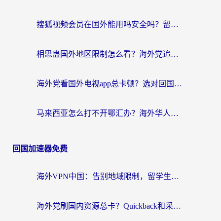
搜狐视频会员在国外能用吗安全吗？留学生亲测有效的回国观影解决方案
相思蛊国外地区限制怎么看？海外党追剧听歌的终极解决方案
海外党看国外电视app总卡顿？选对回国加速器，追剧购物两不误
马来西亚怎么打不开鄂汇办？海外华人必备的回国加速指南，解决追剧、办事、阅读难题
回国加速器免费
海外VPN中国：告别地域限制，留学生与华人如何轻松刷国内剧、玩国服？
海外党刷国内资源总卡？Quickback和采集蜂好用吗？这篇指南帮你避坑