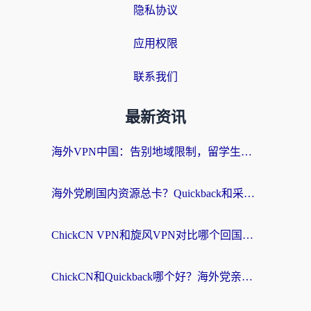
隐私协议
应用权限
联系我们
最新资讯
海外VPN中国：告别地域限制，留学生与华人如何轻松刷国内剧、玩国服？
海外党刷国内资源总卡？Quickback和采集蜂好用吗？这篇指南帮你避坑
ChickCN VPN和旋风VPN对比哪个回国效果更好？海外党亲测实用指南
ChickCN和Quickback哪个好？海外党亲测回国加速器，轻松解锁国内资源（附避坑指南）