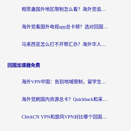
相思蛊国外地区限制怎么看？海外党追剧听歌的终极解决方案
海外党看国外电视app总卡顿？选对回国加速器，追剧购物两不误
马来西亚怎么打不开鄂汇办？海外华人必备的回国加速指南，解决追剧、办事、阅读难题
回国加速器免费
海外VPN中国：告别地域限制，留学生与华人如何轻松刷国内剧、玩国服？
海外党刷国内资源总卡？Quickback和采集蜂好用吗？这篇指南帮你避坑
ChickCN VPN和旋风VPN对比哪个回国效果更好？海外党亲测实用指南