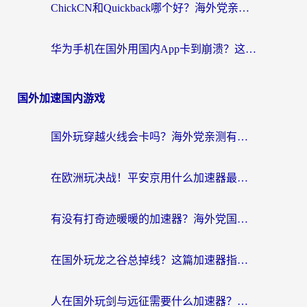
ChickCN和Quickback哪个好？海外党亲测回国加速器，轻松解锁国内资源（附避坑指南）
华为手机在国外用国内App卡到崩溃？这篇加速器指南帮你无缝刷剧打游戏
国外加速国内游戏
国外玩穿越火线会卡吗？海外党亲测有效的国服游戏加速指南
在欧洲玩决战！平安京用什么加速器最好用？2026实测有效的国服游戏加速指南
有没有打奇迹暖暖的加速器？海外党国服游戏畅玩不卡顿的秘密
在国外玩龙之谷总掉线？这篇加速器指南帮你告别延迟卡顿！
人在国外玩剑与远征需要什么加速器？老玩家亲测的避坑指南来了