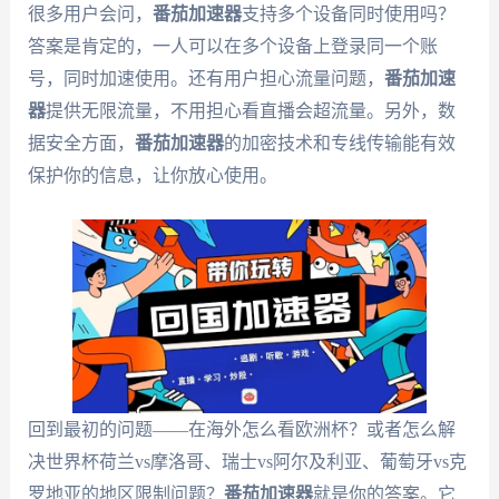
很多用户会问，
番茄加速器
支持多个设备同时使用吗？
答案是肯定的，一人可以在多个设备上登录同一个账
号，同时加速使用。还有用户担心流量问题，
番茄加速
器
提供无限流量，不用担心看直播会超流量。另外，数
据安全方面，
番茄加速器
的加密技术和专线传输能有效
保护你的信息，让你放心使用。
回到最初的问题——在海外怎么看欧洲杯？或者怎么解
决世界杯荷兰vs摩洛哥、瑞士vs阿尔及利亚、葡萄牙vs克
罗地亚的地区限制问题？
番茄加速器
就是你的答案。它