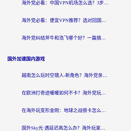
海外党必看：中国VPN机场怎么选？3步教你无缝访问国内资源（附避坑指南）
海外党必看：便宜VPN推荐？选对回国加速器才能无缝刷国内剧玩国服
海外党纠结斧牛和浩飞哪个好？一篇搞定回国加速器选择+无缝访问国内资源指南
国外加速国内游戏
越南怎么玩时空猎人-新角色？海外党亲测有效的国服游戏加速指南
在欧洲打奇迹暖暖如何不卡？海外党玩国服游戏的终极加速攻略
在海外玩变形金刚：地球之战很卡怎么办？老玩家亲测的加速器指南，解决卡顿烦恼
国外Sky光·遇延迟高怎么办？海外玩家国服游戏加速终极指南（附实测技巧）