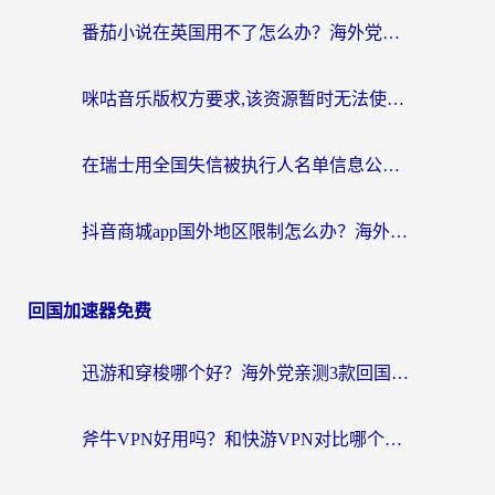
番茄小说在英国用不了怎么办？海外党亲测有效的回国加速解决方案
咪咕音乐版权方要求,该资源暂时无法使用？海外党这样解决听歌听书+看剧炒股难题
在瑞士用全国失信被执行人名单信息公布与查询地区限制怎么办？还能看欧洲杯直播和咪咕视频吗？
抖音商城app国外地区限制怎么办？海外党解锁国内内容的实用指南
回国加速器免费
迅游和穿梭哪个好？海外党亲测3款回国加速器+手游加速对比，附避坑指南
斧牛VPN好用吗？和快游VPN对比哪个回国效果更好？马来西亚留学生亲测分享